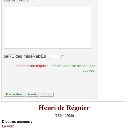
Commentaire
:
*
pèRE des miséRablEs :
*
* Information requise.
* Cette adresse ne sera pas
publiée.
Henri de Régnier
(1864-1936)
D’autrеs pоèmеs :
Lа Vоiх