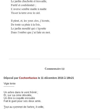
Le jardin chuchotte et tressaille,
Furtif et confidentiel ;
L’averse semble maille à maille
Tisser la terre avec le ciel.
Il pleut, et, les yeux clos, j’écoute,
De toute sa pluie à la fois,
Le jardin mouillé qui s’égoutte
Dans l’ombre que j’ai faite en moi.
Commentaire (s)
Déposé par
Cochonfucius
le 11 décembre 2016 à 18h21
Vigie lente
-----------
Un arbre dans le vent frémit ;
Et, sur sa cime désolée,
Un être à coquille enroulée
Fait le guet pour ses deux amis.
Tout au sommet de l’arbre, il veille,