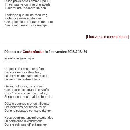
Et les préviendra comme il peut ;
Il n’est pas vif comme une abeille,
Il leur faudra l’attendre un peu.
Il sait bien que nul ne l’écoute ;
S’il faut signaler un danger,
C’est pour lui trois heures de route,
Avec des pauses pour manger.
[Lien vers ce commentaire]
Déposé par
Cochonfucius
le 9 novembre 2018 à 13h56
Portail intergalactique
--------------------
Un point où le cosmos frémit
Dans sa vacuité désolée ;
Les dimensions sont enroulées,
La lueur des astres blêmit.
On va s’éloigner, mes amis !
C’est notre plus grande envolée,
Car c’est une immense foulée,
Surtout pour nous, faibles fourmis.
Déjà le cosmos gronde ! Écoute,
Les neutrons balisent la route,
Donc le passage est sans danger.
Nous pourrons atteindre sans aide
La nébuleuse d’Andromède
Dont le roi nous offre à manger.