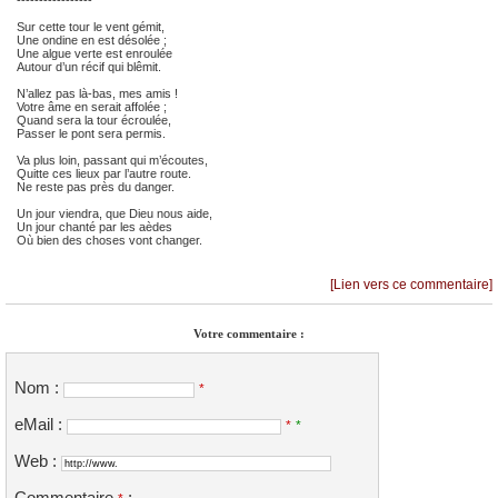
Sur cette tour le vent gémit,
Une ondine en est désolée ;
Une algue verte est enroulée
Autour d’un récif qui blêmit.
N’allez pas là-bas, mes amis !
Votre âme en serait affolée ;
Quand sera la tour écroulée,
Passer le pont sera permis.
Va plus loin, passant qui m’écoutes,
Quitte ces lieux par l’autre route.
Ne reste pas près du danger.
Un jour viendra, que Dieu nous aide,
Un jour chanté par les aèdes
Où bien des choses vont changer.
[Lien vers ce commentaire]
Votre commentaire :
Nom :
*
eMail :
*
*
Web :