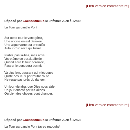
[Lien vers ce commentaire]
Déposé par
Cochonfucius
le 9 février 2020 à 12h18
La Tour gardant le Pont
-----------------
Sur cette tour le vent gémit,
Une ondine en est désolée ;
Une algue verte est enroulée
Autour d’un récif qui blêmit.
N’allez pas là-bas, mes amis !
Votre âme en serait affolée ;
Quand sera la tour écroulée,
Passer le pont sera permis.
Va plus loin, passant qui m’écoutes,
Quitte ces lieux par l’autre route.
Ne reste pas près du danger.
Un jour viendra, que Dieu nous aide,
Un jour chanté par les aèdes
Où bien des choses vont changer;
[Lien vers ce commentaire]
Déposé par
Cochonfucius
le 9 février 2020 à 12h22
La Tour gardant le Pont (avec retouche)
-----------------