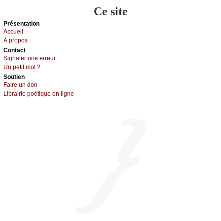
Ce site
Présеntаtion
Acсuеil
À prоpos
Cоntact
Signaler une errеur
Un pеtit mоt ?
Sоutien
Fаirе un dоn
Librairiе pоétique en lignе