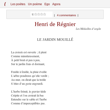
{
Le
s
po
èt
es
Un poème
Ego
Agora
|
4 commentaires
|
Henri de Régnier
Les Médailles d’argile
LE JARDIN MOUILLÉ
La croisée est ouverte ; il pleut
Comme minutieusement,
À petit bruit et peu à peu,
Sur le jardin frais et dormant,
Feuille à feuille, la pluie éveille
L’arbre poudreux qu’elle verdit ;
Au mur, on dirait que la treille
S’étire d’un geste engourdi.
L’herbe frémit, le gravier tiède
Crépite et l’on croirait là-bas
Entendre sur le sable et l’herbe
Comme d’imperceptibles pas.