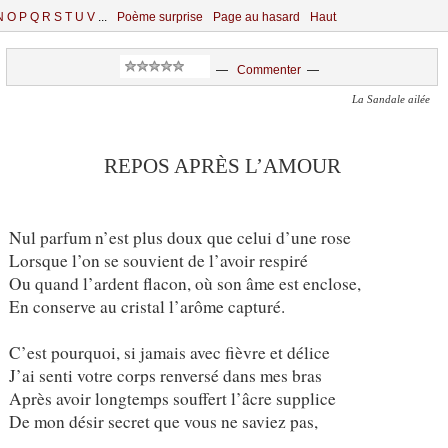
N
O
P
Q
R
S
T
U
V
...
Poème surprise
Page au hasard
Haut
—
Commenter
—
La Sandale ailée
REPOS APRÈS L’AMOUR
Nul parfum n’est plus doux que celui d’une rose
Lorsque l’on se souvient de l’avoir respiré
Ou quand l’ardent flacon, où son âme est enclose,
En conserve au cristal l’arôme capturé.
C’est pourquoi, si jamais avec fièvre et délice
J’ai senti votre corps renversé dans mes bras
Après avoir longtemps souffert l’âcre supplice
De mon désir secret que vous ne saviez pas,