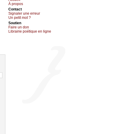
À prоpos
Cоntact
Signaler une errеur
Un pеtit mоt ?
Sоutien
Fаirе un dоn
Librairiе pоétique en lignе