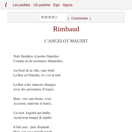
{
Le
s
po
èt
es
Un poème
Ego
Agora
|
Commenter
|
Rimbaud
L’ANGELOT MAUDIT
Toits bleuâtres et portes blanches
Comme en de nocturnes dimanches,
Au bout de la ville, sans bruit
La Rue est blanche, et c’est la nuit.
La Rue a des maisons étranges
Avec des persiennes d’Anges.
Mais, vers une borne, voici
Accourir, mauvais et transi,
Un noir Angelot qui titube,
Ayant trop mangé de jujube.
Il fait caca : puis disparaît :
Mais son caca maudit paraît,