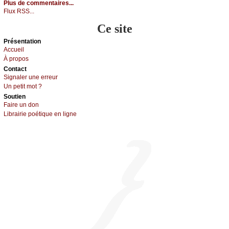
Plus de commentaires...
Flux RSS...
Ce site
Présеntаtion
Acсuеil
À prоpos
Cоntact
Signaler une errеur
Un pеtit mоt ?
Sоutien
Fаirе un dоn
Librairiе pоétique en lignе