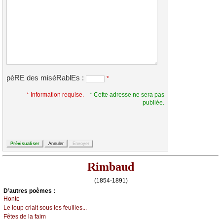
pèRE des miséRablEs :
*
* Information requise.
* Cette adresse ne sera pas
publiée.
Rimbaud
(1854-1891)
D’autrеs pоèmеs :
Hоntе
Lе lоup сriаit sоus lеs fеuillеs...
Fêtеs dе lа fаim