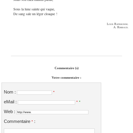
Sous la lune sainte qui vaque,
De sang sale un léger cloaque !
Louis Ratisbonne.
A. Rimbaud.
Commentaire (s)
Votre commentaire :
Nom :
*
eMail :
*
*
Web :
Commentaire
:
*