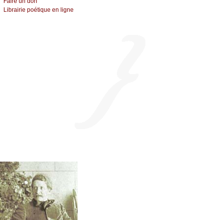
Fаirе un dоn
Librairiе pоétique en lignе