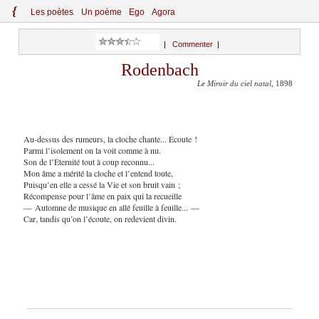
{
Le
s
po
èt
es
Un poème
Ego
Agora
|
Commenter
|
Rodenbach
Le Miroir du ciel natal
, 1898
Au-dessus des rumeurs, la cloche chante... Écoute !
Parmi l’isolement on la voit comme à nu.
Son de l’Éternité tout à coup reconnu...
Mon âme a mérité la cloche et l’entend toute,
Puisqu’en elle a cessé la Vie et son bruit vain ;
Récompense pour l’âme en paix qui la recueille
— Automne de musique en allé feuille à feuille... —
Car, tandis qu’on l’écoute, on redevient divin.