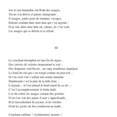
Sur le ciel immuable ont flotté des nuages,
Tissus à la dérive et parure changeante ;
Ô nuages, partis pour de lointains voyages,
Entrant soudain dans mon âme qui s’en argente ;
Et je suis dans mon âme où, calmes, ils s’en vont,
Les nuages qui se défont et se refont.
III
Le couchant triomphal est une fin de règne...
Des cuivres de victoire énamourent le soir ;
Des drapeaux sont hissés ; un sang nombreux imprègne
Le fond du ciel qui s’en rougit comme un pressoir ;
Et l’on croit voir s’enfuir une armée ennemie.
Maintenant c’est la paix de la lutte finie ;
L’orgueil, – et l’on entend le bruit lourd de sa clé ; –
C’est l’accomplissement, le butin étalé,
L’or du soleil, les nuages comme des porches
D’où l’on voit des palais d’azur s’approfondir ;
Et le ruissellement de joyaux, et les torches
Dont les gestes de feu conduisent au nadir...
Couchant sublime ! Architectures inouïes !