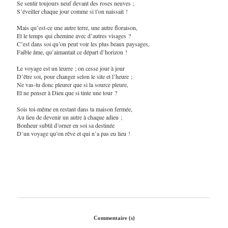
Se sentir toujours neuf devant des roses neuves ;
S’éveiller chaque jour comme si l’on naissait !
Mais qu’est-ce une autre terre, une autre floraison,
Et le temps qui chemine avec d’autres visages ?
C’est dans soi qu’on peut voir les plus beaux paysages,
Faible âme, qu’aimantait ce départ d’horizon !
Le voyage est un leurre ; on cesse jour à jour
D’être soi, pour changer selon le site et l’heure ;
Ne vas-tu donc pleurer que si la source pleure,
Et ne penser à Dieu que si tinte une tour ?
Sois toi-même en restant dans ta maison fermée,
Au lieu de devenir un autre à chaque adieu ;
Bonheur subtil d’orner en soi sa destinée
D’un voyage qu’on rêve et qui n’a pas eu lieu !
Commentaire (s)