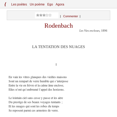
{
Le
s
po
èt
es
Un poème
Ego
Agora
|
Commenter
|
Rodenbach
Les Vies encloses
, 1896
LA TENTATION DES NUAGES
I
En vain les vitres glauques des vieilles maisons
Sont un rempart de verre humble qui s’interpose
Entre la vie en fièvre et la calme âme enclose,
Elles n’ont qu’embrumé l’appel des horizons.
Le lointain ciel sans cesse y passe et les aère
Du prestige de ses beaux voyages tentants ;
Et les nuages qui sont les robes du temps
Se reposent parmi ces armoires de verre.