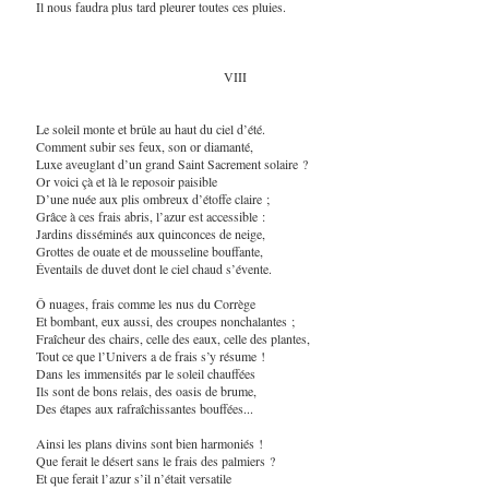
Il nous faudra plus tard pleurer toutes ces pluies.
VIII
Le soleil monte et brûle au haut du ciel d’été.
Comment subir ses feux, son or diamanté,
Luxe aveuglant d’un grand Saint Sacrement solaire ?
Or voici çà et là le reposoir paisible
D’une nuée aux plis ombreux d’étoffe claire ;
Grâce à ces frais abris, l’azur est accessible :
Jardins disséminés aux quinconces de neige,
Grottes de ouate et de mousseline bouffante,
Éventails de duvet dont le ciel chaud s’évente.
Ô nuages, frais comme les nus du Corrège
Et bombant, eux aussi, des croupes nonchalantes ;
Fraîcheur des chairs, celle des eaux, celle des plantes,
Tout ce que l’Univers a de frais s’y résume !
Dans les immensités par le soleil chauffées
Ils sont de bons relais, des oasis de brume,
Des étapes aux rafraîchissantes bouffées...
Ainsi les plans divins sont bien harmoniés !
Que ferait le désert sans le frais des palmiers ?
Et que ferait l’azur s’il n’était versatile