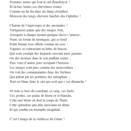
Premiers astres qui font le ciel fleurdelysé !
Et là-bas, toutes ces chevelures rouies
Comme un lin fin dans un étang cristallisé,
Moisson des longs cheveux fauchés des Ophélies !
Charme de l’équivoque et des anomalies !
Vertigineux palais que des nuages font,
Auxquels à chaque instant quelque chose s’annexe ;
Nuée, en forme de montagne, qui se fond ;
Petite brume rose offerte comme un sexe ;
Vapeurs se contractant en bêtes de blason
Qui sont soudain des léopards ouvrant leurs gueules
Ou des licornes dans le soir piaffant seules ;
Puis voici d’autres jeux occupant l’horizon :
Les nuages sont purs comme des mousselines ;
On voit des communiantes dans des berlines
Qui jettent par les portières des nénuphars ;
Tout est blanc dans le ciel qui croit que c’est dimanche !
Or tout ce luxe du couchant, ce sang, ces fards,
Ces grottes, ces palais de féerie or et blanche,
Cette mer bleue où dort la coupe de Thulé,
Cette splendeur que plus personne ne dénie
Et qui semble un triomphe récapitulé,
C’est l’image de la vieillesse du Génie !