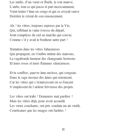
Les midis, d’un vaste or fluide, le soir mauve,
L’aube, tout ce qui passe et part incessamment,
Vient tenter l’âme en songe et qui se croyait sauve
Derrière le cristal de son renoncement.
Ah ! les vitres, toujours reprises par la Vie,
Qui, reflétant la vaine ivresse du départ,
Sont complices du ciel en marche qui convie,
Comme s’il y avait le bonheur autre part !
Tentation dans les vitres fallacieuses
Qui propagent, en l’ombre intime des maisons,
La vagabonde humeur des changeants horizons
Et leurs roses et leurs flammes silencieuses.
Et tu souffres, pauvre âme enclose, qui songeais
Dans le sage insouci des âmes qui renoncent,
Car les vitres qui s’éclaircissent ou se foncent
S’emplissent de l’ardeur fiévreuse des projets.
Les vitres ont trahi ! Demeures mal gardées !
Mais les vitres déjà, pour avoir accueilli
Les vieux couchants, ont pris soudain un air vieilli,
Courtisanes que les nuages ont fardées !
II