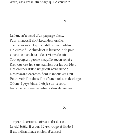
Avec, sans cesse, un nuage qui le ventile ?
IX
La lune m’a hanté d’un paysage blanc,
Pays immaculé dont la candeur enjôle,
Terre anormale et qui scintille en assemblant
Un climat d’île chaude et la blancheur du pôle.
Unanime blancheur : des rivières de lait,
Tout opaques, que ne maquille aucun reflet ;
Rien que des lis, sans papillon qui les obsède ;
Des collines d’une neige qui serait tiède ;
Des roseaux écorchés dont la moelle est à nu
Pour avoir l’air dans l’air d’une moisson de cierges.
Ô lune ! pays blanc d’où je suis revenu,
Fou d’avoir traversé votre dortoir de vierges !
X
Torpeur de certains soirs à la fin de l’été !
Le ciel brûle, il est en fièvre, rouge et livide !
Il est mélancolique et plein d’anxiété