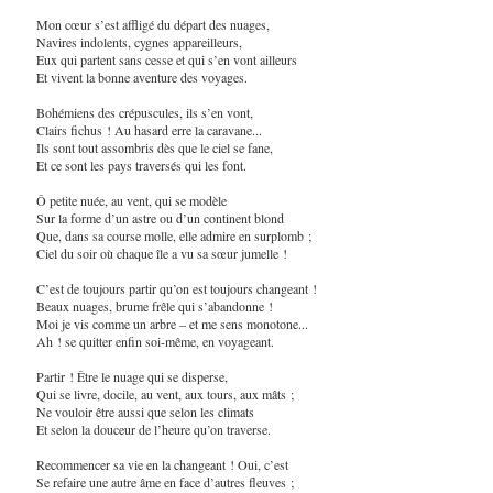
Mon cœur s’est affligé du départ des nuages,
Navires indolents, cygnes appareilleurs,
Eux qui partent sans cesse et qui s’en vont ailleurs
Et vivent la bonne aventure des voyages.
Bohémiens des crépuscules, ils s’en vont,
Clairs fichus ! Au hasard erre la caravane...
Ils sont tout assombris dès que le ciel se fane,
Et ce sont les pays traversés qui les font.
Ô petite nuée, au vent, qui se modèle
Sur la forme d’un astre ou d’un continent blond
Que, dans sa course molle, elle admire en surplomb ;
Ciel du soir où chaque île a vu sa sœur jumelle !
C’est de toujours partir qu’on est toujours changeant !
Beaux nuages, brume frêle qui s’abandonne !
Moi je vis comme un arbre – et me sens monotone...
Ah ! se quitter enfin soi-même, en voyageant.
Partir ! Être le nuage qui se disperse,
Qui se livre, docile, au vent, aux tours, aux mâts ;
Ne vouloir être aussi que selon les climats
Et selon la douceur de l’heure qu’on traverse.
Recommencer sa vie en la changeant ! Oui, c’est
Se refaire une autre âme en face d’autres fleuves ;