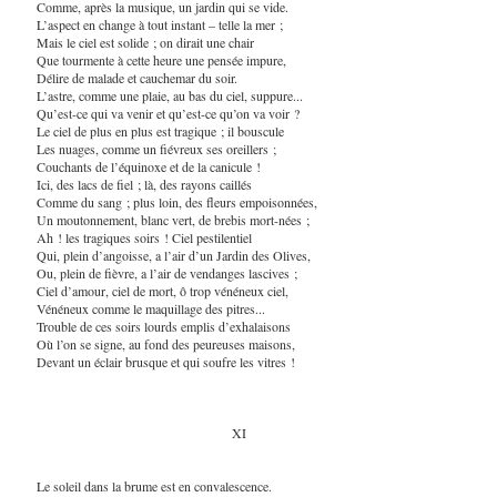
Comme, après la musique, un jardin qui se vide.
L’aspect en change à tout instant – telle la mer ;
Mais le ciel est solide ; on dirait une chair
Que tourmente à cette heure une pensée impure,
Délire de malade et cauchemar du soir.
L’astre, comme une plaie, au bas du ciel, suppure...
Qu’est-ce qui va venir et qu’est-ce qu’on va voir ?
Le ciel de plus en plus est tragique ; il bouscule
Les nuages, comme un fiévreux ses oreillers ;
Couchants de l’équinoxe et de la canicule !
Ici, des lacs de fiel ; là, des rayons caillés
Comme du sang ; plus loin, des fleurs empoisonnées,
Un moutonnement, blanc vert, de brebis mort-nées ;
Ah ! les tragiques soirs ! Ciel pestilentiel
Qui, plein d’angoisse, a l’air d’un Jardin des Olives,
Ou, plein de fièvre, a l’air de vendanges lascives ;
Ciel d’amour, ciel de mort, ô trop vénéneux ciel,
Vénéneux comme le maquillage des pitres...
Trouble de ces soirs lourds emplis d’exhalaisons
Où l’on se signe, au fond des peureuses maisons,
Devant un éclair brusque et qui soufre les vitres !
XI
Le soleil dans la brume est en convalescence.