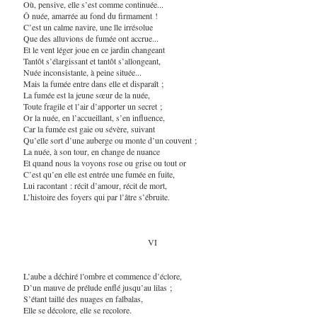
Où, pensive, elle s’est comme continuée...
Ô nuée, amarrée au fond du firmament !
C’est un calme navire, une île irrésolue
Que des alluvions de fumée ont accrue...
Et le vent léger joue en ce jardin changeant
Tantôt s’élargissant et tantôt s’allongeant,
Nuée inconsistante, à peine située...
Mais la fumée entre dans elle et disparaît ;
La fumée est la jeune sœur de la nuée,
Toute fragile et l’air d’apporter un secret ;
Or la nuée, en l’accueillant, s’en influence,
Car la fumée est gaie ou sévère, suivant
Qu’elle sort d’une auberge ou monte d’un couvent ;
La nuée, à son tour, en change de nuance
Et quand nous la voyons rose ou grise ou tout or
C’est qu’en elle est entrée une fumée en fuite,
Lui racontant : récit d’amour, récit de mort,
L’histoire des foyers qui par l’âtre s’ébruite.
VI
L’aube a déchiré l’ombre et commence d’éclore,
D’un mauve de prélude enflé jusqu’au lilas ;
S’étant taillé des nuages en falbalas,
Elle se décolore, elle se recolore.