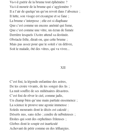
Va-t-il guérir de la brume tout éphémère ?
Va-t-il mourir de la brume qui s’agglomère ?
Il a l’air de quelqu’un qu’on revoit dans l’absence ;
Il lutte, son visage est exsangue et se fane ;
La brume s’interpose ; elle est si diaphane
Que c’est comme un encens anémié qui fume,
Que c’est comme une vitre, un écran de fumée
Derrière lesquels l’Astre attend sa destinée.
Obstacle frêle, dirait-on, que cette brume ;
Mais pas assez pour que le soleil s’en délivre,
Soit le malade, ôté des vitres, qui va vivre...
XII
C’est fini, la légende enfantine des astres,
De les croire vivants, de les songer des lis ;
La nuit souffre de ses millénaires désastres.
C’est fini de rêver le ciel, comme jadis,
Un champ bleu qu’une main partiale ensemence ;
La science le prouve une agonie immense :
Soleils mourants dont le décès est calculé ;
Déserts nus, sans écho ; cendre de nébuleuses ;
Étoiles qui sont des orphelines frileuses ;
Globes dont le soupir est inarticulé
Achevant de périr comme en des léthargies.