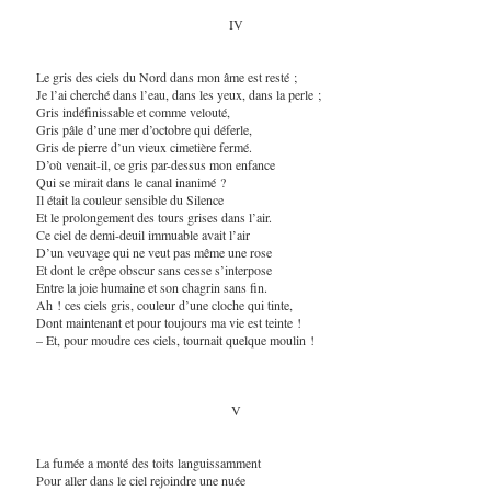
IV
Le gris des ciels du Nord dans mon âme est resté ;
Je l’ai cherché dans l’eau, dans les yeux, dans la perle ;
Gris indéfinissable et comme velouté,
Gris pâle d’une mer d’octobre qui déferle,
Gris de pierre d’un vieux cimetière fermé.
D’où venait-il, ce gris par-dessus mon enfance
Qui se mirait dans le canal inanimé ?
Il était la couleur sensible du Silence
Et le prolongement des tours grises dans l’air.
Ce ciel de demi-deuil immuable avait l’air
D’un veuvage qui ne veut pas même une rose
Et dont le crêpe obscur sans cesse s’interpose
Entre la joie humaine et son chagrin sans fin.
Ah ! ces ciels gris, couleur d’une cloche qui tinte,
Dont maintenant et pour toujours ma vie est teinte !
– Et, pour moudre ces ciels, tournait quelque moulin !
V
La fumée a monté des toits languissamment
Pour aller dans le ciel rejoindre une nuée