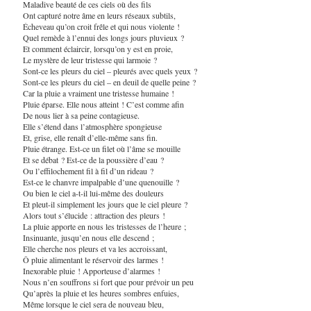
Maladive beauté de ces ciels où des fils
Ont capturé notre âme en leurs réseaux subtils,
Écheveau qu’on croit frêle et qui nous violente !
Quel remède à l’ennui des longs jours pluvieux ?
Et comment éclaircir, lorsqu’on y est en proie,
Le mystère de leur tristesse qui larmoie ?
Sont-ce les pleurs du ciel – pleurés avec quels yeux ?
Sont-ce les pleurs du ciel – en deuil de quelle peine ?
Car la pluie a vraiment une tristesse humaine !
Pluie éparse. Elle nous atteint ! C’est comme afin
De nous lier à sa peine contagieuse.
Elle s’étend dans l’atmosphère spongieuse
Et, grise, elle renaît d’elle-même sans fin.
Pluie étrange. Est-ce un filet où l’âme se mouille
Et se débat ? Est-ce de la poussière d’eau ?
Ou l’effilochement fil à fil d’un rideau ?
Est-ce le chanvre impalpable d’une quenouille ?
Ou bien le ciel a-t-il lui-même des douleurs
Et pleut-il simplement les jours que le ciel pleure ?
Alors tout s’élucide : attraction des pleurs !
La pluie apporte en nous les tristesses de l’heure ;
Insinuante, jusqu’en nous elle descend ;
Elle cherche nos pleurs et va les accroissant,
Ô pluie alimentant le réservoir des larmes !
Inexorable pluie ! Apporteuse d’alarmes !
Nous n’en souffrons si fort que pour prévoir un peu
Qu’après la pluie et les heures sombres enfuies,
Même lorsque le ciel sera de nouveau bleu,