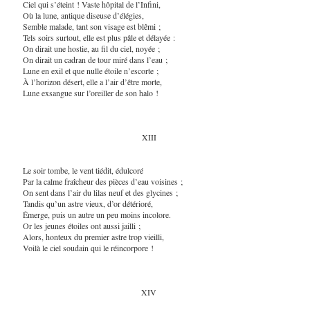
Ciel qui s’éteint ! Vaste hôpital de l’Infini,
Où la lune, antique diseuse d’élégies,
Semble malade, tant son visage est blêmi ;
Tels soirs surtout, elle est plus pâle et délayée :
On dirait une hostie, au fil du ciel, noyée ;
On dirait un cadran de tour miré dans l’eau ;
Lune en exil et que nulle étoile n’escorte ;
À l’horizon désert, elle a l’air d’être morte,
Lune exsangue sur l’oreiller de son halo !
XIII
Le soir tombe, le vent tiédit, édulcoré
Par la calme fraîcheur des pièces d’eau voisines ;
On sent dans l’air du lilas neuf et des glycines ;
Tandis qu’un astre vieux, d’or détérioré,
Émerge, puis un autre un peu moins incolore.
Or les jeunes étoiles ont aussi jailli ;
Alors, honteux du premier astre trop vieilli,
Voilà le ciel soudain qui le réincorpore !
XIV