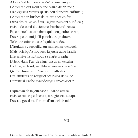
Alors c’est le miracle opéré comme un jeu :
Le ciel est tout à coup une plaine de brume ;
Une église à vitraux qu’un peu d’encens enfume ;
Le ciel est un bûcher de lis qui sont en feu ;
Dans des tulles en fleur, le jour naissant s’infuse ;
Puis il descend du ciel une fraîcheur d’écluse...
Et, comme l’eau tombant qui s’engendre de soi,
Des vapeurs ont jailli par chutes graduées,
Telle une cataracte aux liquides nuées.
L’horizon se recueille, un moment se tient coi,
Mais voici qu’à nouveau la jeune aube irradie ;
Elle achève la nuit sous sa clarté brandie
Et tend dans l’air de clairs tissus en espalier ;
La lune, au fond, se dédore comme une icône.
Quelle chimie en fièvre a su multiplier
Ces affluents de rouge et ces halos de jaune
Comme si l’aube avait délayé l’arc-en-ciel ?
Explosion de la jeunesse ! L’aube exulte,
Puis se calme ; et bientôt, assagie, elle sculpte
Des nuages dans l’or uni d’un ciel de miel !
VII
Dans les ciels de Toussaint la pluie est humble et lente !