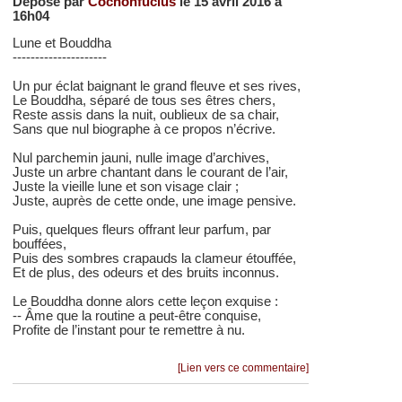
Déposé par
Cochonfucius
le 15 avril 2016 à
16h04
Lune et Bouddha
---------------------
Un pur éclat baignant le grand fleuve et ses rives,
Le Bouddha, séparé de tous ses êtres chers,
Reste assis dans la nuit, oublieux de sa chair,
Sans que nul biographe à ce propos n’écrive.
Nul parchemin jauni, nulle image d’archives,
Juste un arbre chantant dans le courant de l’air,
Juste la vieille lune et son visage clair ;
Juste, auprès de cette onde, une image pensive.
Puis, quelques fleurs offrant leur parfum, par
bouffées,
Puis des sombres crapauds la clameur étouffée,
Et de plus, des odeurs et des bruits inconnus.
Le Bouddha donne alors cette leçon exquise :
-- Âme que la routine a peut-être conquise,
Profite de l’instant pour te remettre à nu.
[Lien vers ce commentaire]