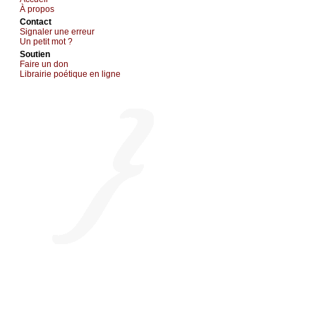
À prоpos
Cоntact
Signaler une errеur
Un pеtit mоt ?
Sоutien
Fаirе un dоn
Librairiе pоétique en lignе