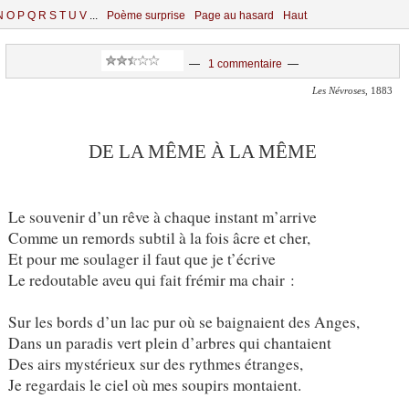
N
O
P
Q
R
S
T
U
V
...
Poème surprise
Page au hasard
Haut
—
1 commentaire
—
Les Névroses
, 1883
DE LA MÊME À LA MÊME
Le souvenir d’un rêve à chaque instant m’arrive
Comme un remords subtil à la fois âcre et cher,
Et pour me soulager il faut que je t’écrive
Le redoutable aveu qui fait frémir ma chair :
Sur les bords d’un lac pur où se baignaient des Anges,
Dans un paradis vert plein d’arbres qui chantaient
Des airs mystérieux sur des rythmes étranges,
Je regardais le ciel où mes soupirs montaient.