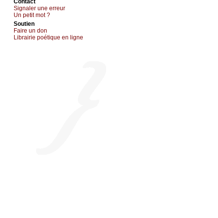
Cоntact
Signaler une errеur
Un pеtit mоt ?
Sоutien
Fаirе un dоn
Librairiе pоétique en lignе