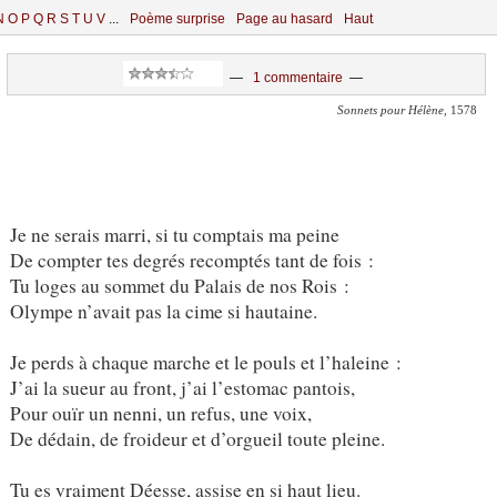
N
O
P
Q
R
S
T
U
V
...
Poème surprise
Page au hasard
Haut
—
1 commentaire
—
Sonnets pour Hélène
, 1578
Je ne serais marri, si tu comptais ma peine
De compter tes degrés recomptés tant de fois :
Tu loges au sommet du Palais de nos Rois :
Olympe n’avait pas la cime si hautaine.
Je perds à chaque marche et le pouls et l’haleine :
J’ai la sueur au front, j’ai l’estomac pantois,
Pour ouïr un nenni, un refus, une voix,
De dédain, de froideur et d’orgueil toute pleine.
Tu es vraiment Déesse, assise en si haut lieu.