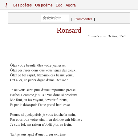
{
Le
s
po
èt
es
Un poème
Ego
Agora
|
Commenter
|
Ronsard
Sonnets pour Hélène
, 1578
Ôtez votre beauté, ôtez votre jeunesse,
Ôtez ces rares dons que vous tenez des cieux,
Ôtez ce bel esprit, ôtez-moi ces beaux yeux,
Cet aller, ce parler digne d’une Déesse :
Je ne vous serai plus d’une importune presse
Fâcheux comme je suis : vos dons si précieux
Me font, en les voyant, devenir furieux,
Et par le désespoir l’âme prend hardiesse.
Pource si quelquefois je vous touche la main,
Par courroux votre teint n’en doit devenir blême :
Je suis fol, ma raison n’obéit plus au frein,
Tant je suis agité d’une fureur extrême.