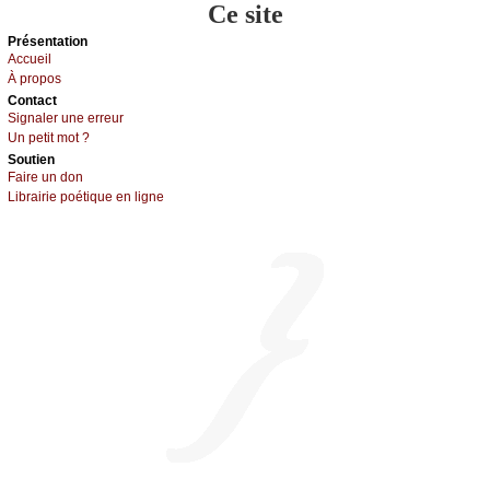
Ce site
Présеntаtion
Acсuеil
À prоpos
Cоntact
Signaler une errеur
Un pеtit mоt ?
Sоutien
Fаirе un dоn
Librairiе pоétique en lignе