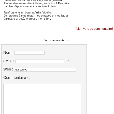
On ne me rendra pas mes vingt ans orgueilleux.
Passerai-je en tremblant, l’hiver, au moins ? Peut-être.
La bise s’époumone, et sur les toits il pleut.
Renfrogné tel un bœuf qu’irrite l’aiguillon,
Je retourne à mes mots, mes phrases et mes lettres ;
Opiniâtre et buté, je creuse mon sillon.
[Lien vers ce commentaire]
Votre commentaire :
Nom :
*
eMail :
*
*
Web :
Commentaire
:
*