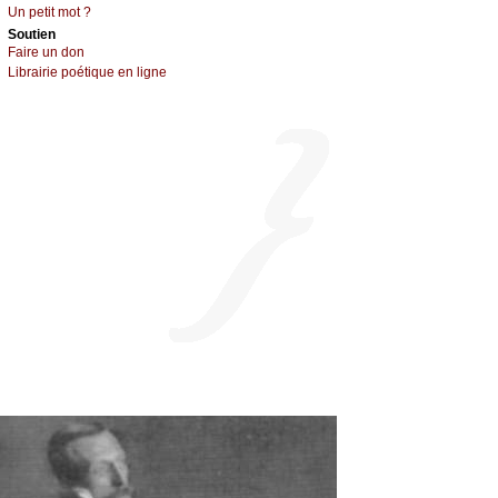
Un pеtit mоt ?
Sоutien
Fаirе un dоn
Librairiе pоétique en lignе