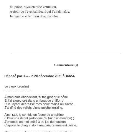
Et, poète, royal en robe vermillon,
Autour de l’éventail fleuri qui l’a fait naître,
Je regarde voler mon rêve, papillon.
Commentaire (s)
Déposé par
Jadis
le 20 décembre 2021 à 16h54
Le vieux croulant
-----------------------
À mon huis chancelant j’ai fait glisser le pêne,
Et j’ai expectoré dans un bout de chiffon ;
Puis, ayant décrassé mes deux mains au savon,
J’ai dîné des reliefs d’une quiche lorraine.
Ainsi tapi, je semble un faune ou un silène
(D’aucuns diront plutôt que j’ai l’air d’un bouffon) ;
J’entends en moi, mêlé à du jus de houblon,
Clapoter le chagrin dont ma pauvre âme est pleine.