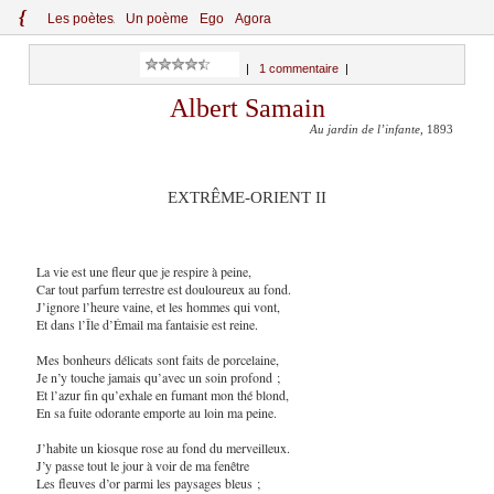
{
Le
s
po
èt
es
Un poème
Ego
Agora
|
1 commentaire
|
Albert Samain
Au jardin de l’infante
, 1893
EXTRÊME-ORIENT II
La vie est une fleur que je respire à peine,
Car tout parfum terrestre est douloureux au fond.
J’ignore l’heure vaine, et les hommes qui vont,
Et dans l’Île d’Émail ma fantaisie est reine.
Mes bonheurs délicats sont faits de porcelaine,
Je n’y touche jamais qu’avec un soin profond ;
Et l’azur fin qu’exhale en fumant mon thé blond,
En sa fuite odorante emporte au loin ma peine.
J’habite un kiosque rose au fond du merveilleux.
J’y passe tout le jour à voir de ma fenêtre
Les fleuves d’or parmi les paysages bleus ;