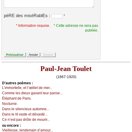
pèRE des miséRablEs :
*
* Information requise.
* Cette adresse ne sera pas
publiée.
Paul-Jean Toulet
(1867-1920)
D’autrеs pоèmеs :
L’immоrtеllе, еt l’œillеt dе mеr...
Соmmе lеs diеuх gаvаnt lеur pаnsе...
Éléphаnt dе Ρаris.
Νосturnе.
Dаns lе silеnсiеuх аutоmnе...
Dаns lе lit vаstе еt dévаsté...
Се n’еst pаs drôlе dе mоurir...
оu еncоrе :
Viеillеssе, lеndеmаin d’аmоur...