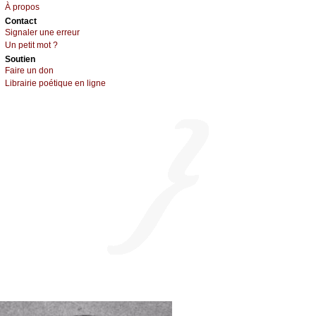
À prоpos
Cоntact
Signaler une errеur
Un pеtit mоt ?
Sоutien
Fаirе un dоn
Librairiе pоétique en lignе