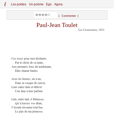
{
Le
s
po
èt
es
Un poème
Ego
Agora
|
Commenter
|
Paul-Jean Toulet
Les Contrerimes
, 1921
Ces roses pour moi destinées
Par le choix de sa main,
Aux premiers feux du lendemain,
Elles étaient fanées.
Avec les heures, un à un,
Dans la vasque de cuivre,
Leur calice tinte et délivre
Une âme à leur parfum
Liée, entre tant, ô Ménesse,
Qu’à travers vos ébats,
J’écoute résonner tout bas
Le glas de ma jeunesse.