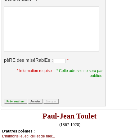
pèRE des miséRablEs :
*
* Information requise.
* Cette adresse ne sera pas
publiée.
Paul-Jean Toulet
(1867-1920)
D’autrеs pоèmеs :
L’immоrtеllе, еt l’œillеt dе mеr...