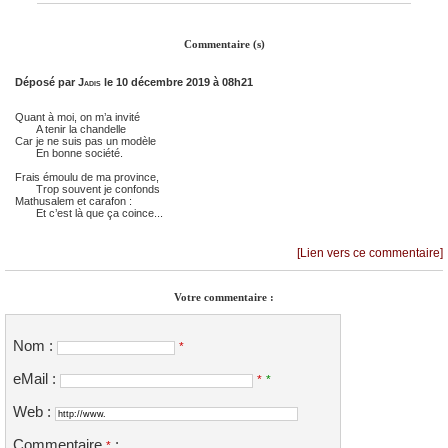
Commentaire (s)
Déposé par
Jadis
le 10 décembre 2019 à 08h21
Quant à moi, on m’a invité
A tenir la chandelle
Car je ne suis pas un modèle
En bonne société.
Frais émoulu de ma province,
Trop souvent je confonds
Mathusalem et carafon :
Et c’est là que ça coince...
[Lien vers ce commentaire]
Votre commentaire :
Nom :
*
eMail :
*
*
Web :
Commentaire
:
*