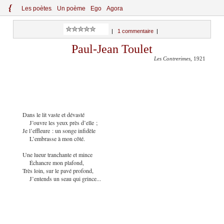
{
Le
s
po
èt
es
Un poème
Ego
Agora
|
1 commentaire
|
Paul-Jean Toulet
Les Contrerimes
, 1921
Dans le lit vaste et dévasté
J’ouvre les yeux près d’elle ;
Je l’effleure : un songe infidèle
L’embrasse à mon côté.
Une lueur tranchante et mince
Échancre mon plafond,
Très loin, sur le pavé profond,
J’entends un seau qui grince...