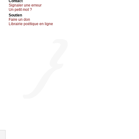
Cоntact
Signaler une errеur
Un pеtit mоt ?
Sоutien
Fаirе un dоn
Librairiе pоétique en lignе