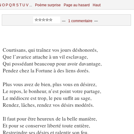
N
O
P
Q
R
S
T
U
V
...
Poème surprise
Page au hasard
Haut
—
1 commentaire
—
Courtisans, qui traînez vos jours déshonorés,
Que l’avarice attache à un vil esclavage,
Qui possédant beaucoup pour avoir davantage,
Pendez chez la Fortune à des liens dorés.
Plus vous avez de bien, plus vous en désirez,
Le repos, le bonheur, n’est point votre partage,
Le médiocre est trop, le peu suffit au sage,
Rendez, lâches, rendez vos désirs modérés.
Il faut pour être heureux de la belle manière,
Et pour se conserver liberté toute entière,
Restreindre ses désirs et ralentir son feu,