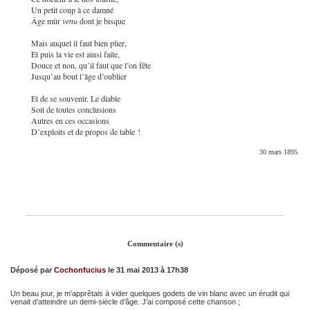
Un petit coup à ce damné
Âge mûr
venu
dont je bisque
Mais auquel il faut bien plier,
Et puis la vie est ainsi faite,
Douce et non, qu’il faut que l’on fête
Jusqu’au bout l’âge d’oublier
Et de se souvenir. Le diable
Soit de toutes conclusions
Autres en ces occasions
D’exploits et de propos de table !
30 mars 1895.
Commentaire (s)
Déposé par
Cochonfucius
le 31 mai 2013 à 17h38
Un beau jour, je m’apprêtais à vider quelques godets de vin blanc avec un érudit qui
venait d’atteindre un demi-siècle d’âge. J’ai composé cette chanson ;