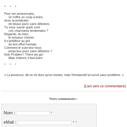
* * *
Pour ton anniversaire,
on t’offre un coup à boire,
Avec la prédiction
de beaux jours sans déboires.
Tu veux savoir quels sont
ces charmants lendemains ?
Regarde, du futur,
le tortueux chemin :
Il s’améliore au gré
du lent effort humain.
Comment le suivrons-nous
jusqu’aux jours sans déboires ?
Kein Problem ! There we go!
Mais d’abord, il faut boire.
* * *
« La jeunesse, dit-on ne dure qu’un instant, mais l’immaturité lui survit sans problème. »
[Lien vers ce commentaire]
Votre commentaire :
Nom :
*
eMail :
*
*