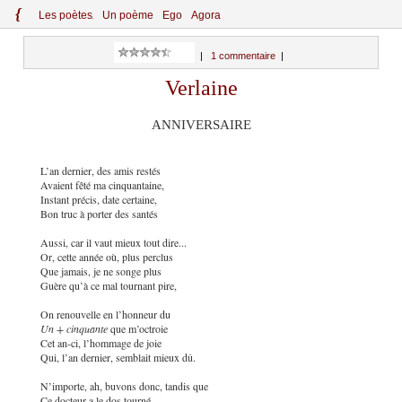
{
Le
s
po
èt
es
Un poème
Ego
Agora
|
1 commentaire
|
Verlaine
ANNIVERSAIRE
L’an dernier, des amis restés
Avaient fêté ma cinquantaine,
Instant précis, date certaine,
Bon truc à porter des santés
Aussi, car il vaut mieux tout dire...
Or, cette année où, plus perclus
Que jamais, je ne songe plus
Guère qu’à ce mal tournant pire,
On renouvelle en l’honneur du
Un + cinquante
que m’octroie
Cet an-ci, l’hommage de joie
Qui, l’an dernier, semblait mieux dû.
N’importe, ah, buvons donc, tandis que
Ce docteur a le dos tourné,