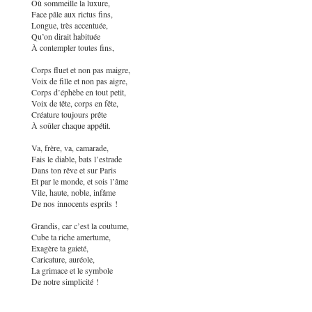
Où sommeille la luxure,
Face pâle aux rictus fins,
Longue, très accentuée,
Qu’on dirait habituée
À contempler toutes fins,
Corps fluet et non pas maigre,
Voix de fille et non pas aigre,
Corps d’éphèbe en tout petit,
Voix de tête, corps en fête,
Créature toujours prête
À soûler chaque appétit.
Va, frère, va, camarade,
Fais le diable, bats l’estrade
Dans ton rêve et sur Paris
Et par le monde, et sois l’âme
Vile, haute, noble, infâme
De nos innocents esprits !
Grandis, car c’est la coutume,
Cube ta riche amertume,
Exagère ta gaieté,
Caricature, auréole,
La grimace et le symbole
De notre simplicité !