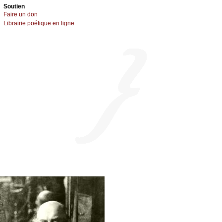
Sоutien
Fаirе un dоn
Librairiе pоétique en lignе