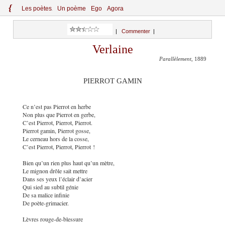
{
Le
s
po
èt
es
Un poème
Ego
Agora
|
Commenter
|
Verlaine
Parallèlement
, 1889
PIERROT GAMIN
Ce n’est pas Pierrot en herbe
Non plus que Pierrot en gerbe,
C’est Pierrot, Pierrot, Pierrot.
Pierrot gamin, Pierrot gosse,
Le cerneau hors de la cosse,
C’est Pierrot, Pierrot, Pierrot !
Bien qu’un rien plus haut qu’un mètre,
Le mignon drôle sait mettre
Dans ses yeux l’éclair d’acier
Qui sied au subtil génie
De sa malice infinie
De poète-grimacier.
Lèvres rouge-de-blessure