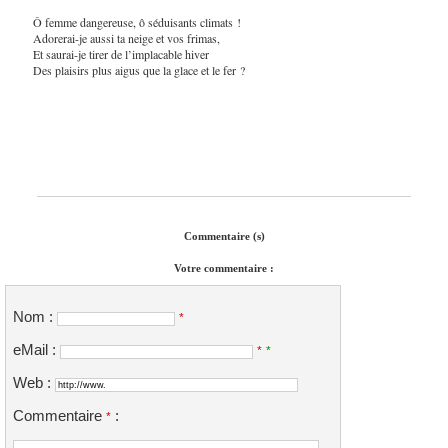
Ô femme dangereuse, ô séduisants climats !
Adorerai-je aussi ta neige et vos frimas,
Et saurai-je tirer de l’implacable hiver
Des plaisirs plus aigus que la glace et le fer ?
Commentaire (s)
Votre commentaire :
Nom :
*
eMail :
*
*
Web :
Commentaire
:
*