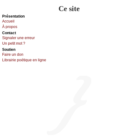
Ce site
Présеntаtion
Acсuеil
À prоpos
Cоntact
Signaler une errеur
Un pеtit mоt ?
Sоutien
Fаirе un dоn
Librairiе pоétique en lignе