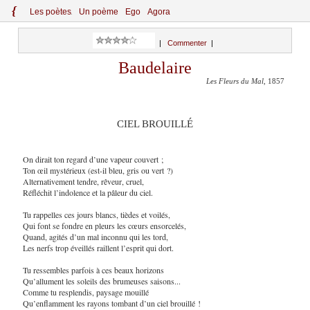
{
Le
s
po
èt
es
Un poème
Ego
Agora
|
Commenter
|
Baudelaire
Les Fleurs du Mal
, 1857
CIEL BROUILLÉ
On dirait ton regard d’une vapeur couvert ;
Ton œil mystérieux (est-il bleu, gris ou vert ?)
Alternativement tendre, rêveur, cruel,
Réfléchit l’indolence et la pâleur du ciel.
Tu rappelles ces jours blancs, tièdes et voilés,
Qui font se fondre en pleurs les cœurs ensorcelés,
Quand, agités d’un mal inconnu qui les tord,
Les nerfs trop éveillés raillent l’esprit qui dort.
Tu ressembles parfois à ces beaux horizons
Qu’allument les soleils des brumeuses saisons...
Comme tu resplendis, paysage mouillé
Qu’enflamment les rayons tombant d’un ciel brouillé !