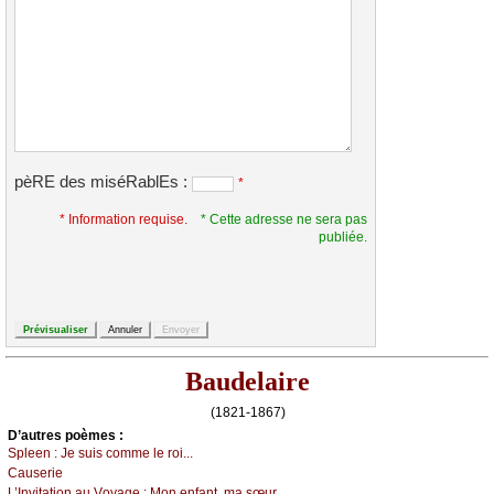
pèRE des miséRablEs :
*
* Information requise.
* Cette adresse ne sera pas
publiée.
Baudelaire
(1821-1867)
D’autrеs pоèmеs :
Splееn :
Jе suis соmmе lе rоi...
Саusеriе
L’Ιnvitаtiоn аu Vоуаgе :
Μоn еnfаnt, mа sœur...