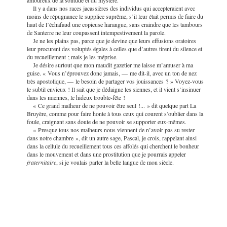
amoureux de la solitude et du mystère.
Il y a dans nos races jacassières des individus qui accepteraient avec
moins de répugnance le supplice suprême, s’il leur était permis de faire du
haut de l’échafaud une copieuse harangue, sans craindre que les tambours
de Santerre ne leur coupassent intempestivement la parole.
Je ne les plains pas, parce que je devine que leurs effusions oratoires
leur procurent des voluptés égales à celles que d’autres tirent du silence et
du recueillement ; mais je les méprise.
Je désire surtout que mon maudit gazetier me laisse m’amuser à ma
guise. « Vous n’éprouvez donc jamais, — me dit-il, avec un ton de nez
très apostolique, — le besoin de partager vos jouissances ? » Voyez-vous
le subtil envieux ! Il sait que je dédaigne les siennes, et il vient s’insinuer
dans les miennes, le hideux trouble-fête !
« Ce grand malheur de ne pouvoir être seul !... » dit quelque part La
Bruyère, comme pour faire honte à tous ceux qui courent s’oublier dans la
foule, craignant sans doute de ne pouvoir se supporter eux-mêmes.
« Presque tous nos malheurs nous viennent de n’avoir pas su rester
dans notre chambre », dit un autre sage, Pascal, je crois, rappelant ainsi
dans la cellule du recueillement tous ces affolés qui cherchent le bonheur
dans le mouvement et dans une prostitution que je pourrais appeler
fraternitaire
, si je voulais parler la belle langue de mon siècle.