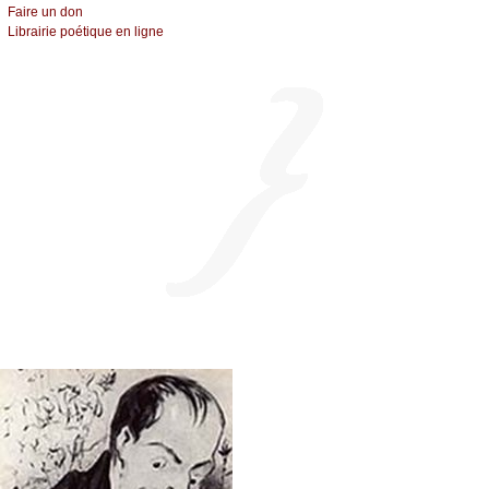
Fаirе un dоn
Librairiе pоétique en lignе