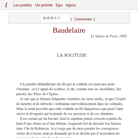
{
Le
s
po
èt
es
Un poème
Ego
Agora
|
Commenter
|
Baudelaire
Le Spleen de Paris
, 1869
LA SOLITUDE
Un gazetier philanthrope me dit que la solitude est mauvaise pour
l’homme ; et à l’appui de sa thèse, il cite, comme tous les incrédules, des
paroles des Pères de l’Église.
Je sais que le Démon fréquente volontiers les lieux arides, et que l’Esprit
de meurtre et de lubricité s’enflamme merveilleusement dans les solitudes.
Mais il serait possible que cette solitude ne fût dangereuse que pour l’âme
oisive et divagante qui la peuple de ses passions et de ses chimères.
Il est certain qu’un bavard, dont le suprême plaisir consiste à parler du
haut d’une chaire ou d’une tribune, risquerait fort de devenir fou furieux
dans l’île de Robinson. Je n’exige pas de mon gazetier les courageuses
vertus de Crusoé, mais je demande qu’il ne décrète pas d’accusation les