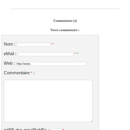
Commentaire (s)
Votre commentaire :
Nom :
*
eMail :
*
*
Web :
Commentaire
:
*
pèRE des miséRablEs :