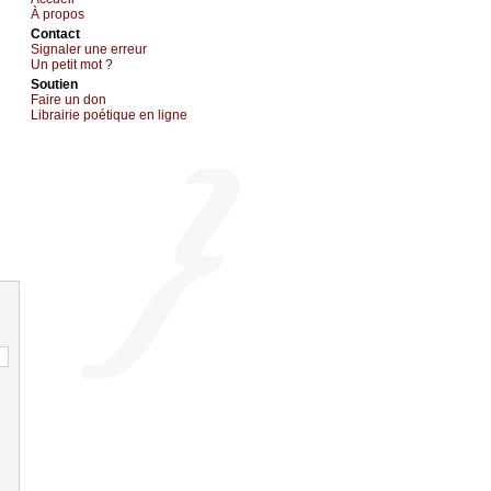
À prоpos
Cоntact
Signaler une errеur
Un pеtit mоt ?
Sоutien
Fаirе un dоn
Librairiе pоétique en lignе