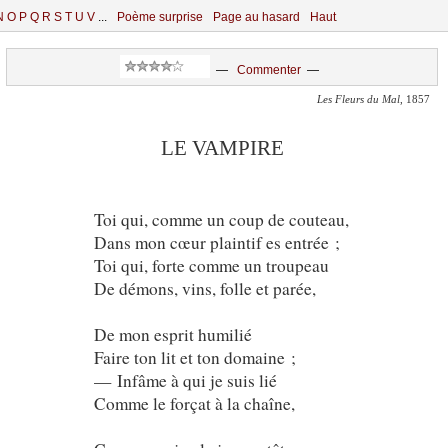
N
O
P
Q
R
S
T
U
V
...
Poème surprise
Page au hasard
Haut
—
Commenter
—
Les Fleurs du Mal
, 1857
LE VAMPIRE
Toi qui, comme un coup de couteau,
Dans mon cœur plaintif es entrée ;
Toi qui, forte comme un troupeau
De démons, vins, folle et parée,
De mon esprit humilié
Faire ton lit et ton domaine ;
— Infâme à qui je suis lié
Comme le forçat à la chaîne,