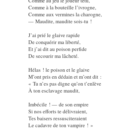
Comme au jeu le joueur têtu,
Comme à la bouteille l’ivrogne,
Comme aux vermines la charogne,
— Maudite, maudite sois-tu !
J’ai prié le glaive rapide
De conquérir ma liberté,
Et j’ai dit au poison perfide
De secourir ma lâcheté.
Hélas ! le poison et le glaive
M’ont pris en dédain et m’ont dit :
« Tu n’es pas digne qu’on t’enlève
À ton esclavage maudit,
Imbécile ! — de son empire
Si nos efforts te délivraient,
Tes baisers ressusciteraient
Le cadavre de ton vampire ! »