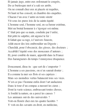
Et jamais juge, entre eux ordonnant le congrès,
De ce burlesque mot n’a sali ses arrêts.
On ne connaît chez eux ni placets ni requêtes,
Ni haut ni bas conseil, ni chambre des enquêtes.
Chacun l’un avec l’autre en toute sûreté
Vit sous les pures lois de la sainte équité.
L’homme seul, l’homme seul, en sa fureur extrême,
Met un brutal honneur à s’égorger soi-même.
C’était peu que sa main, conduite par l’enfer,
Eût pétri le salpêtre, eût aiguisé le fer :
Il fallait que sa rage, à l’univers funeste,
Allât encor des lois embrouiller un Digeste ;
Cherchât, pour l’obscurcir, des gloses, des docteurs ;
Accablât l’équité sous des monceaux d’auteurs ;
Et, pour comble de maux, apportât dans la France
Des harangueurs du temps l’ennuyeuse éloquence.
Doucement, diras-tu : que sert de s’emporter ?
L’homme a ses passions, on n’en saurait douter ;
Il a comme la mer ses flots et ses caprices :
Mais ses moindres vertus balancent tous ses vices.
N’est-ce pas l’homme enfin dont l’art audacieux
Dans le tour d’un compas a mesuré les cieux ;
Dont la vaste science, embrassant toutes choses,
A fouillé la nature, en a percé les causes ?
Les animaux ont-ils des universités ?
Voit-on fleurir chez eux les quatre facultés ?
Y voit-on des savants en droit, en médecine,