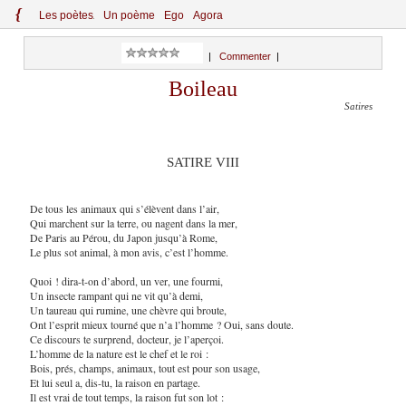
{
Le
s
po
èt
es
Un poème
Ego
Agora
|
Commenter
|
Boileau
Satires
SATIRE VIII
De tous les animaux qui s’élèvent dans l’air,
Qui marchent sur la terre, ou nagent dans la mer,
De Paris au Pérou, du Japon jusqu’à Rome,
Le plus sot animal, à mon avis, c’est l’homme.
Quoi ! dira-t-on d’abord, un ver, une fourmi,
Un insecte rampant qui ne vit qu’à demi,
Un taureau qui rumine, une chèvre qui broute,
Ont l’esprit mieux tourné que n’a l’homme ? Oui, sans doute.
Ce discours te surprend, docteur, je l’
aperçoi
.
L’homme de la nature est le chef et le roi :
Bois, prés, champs, animaux, tout est pour son usage,
Et lui seul a, dis-tu, la raison en partage.
Il est vrai de tout temps, la raison fut son lot :