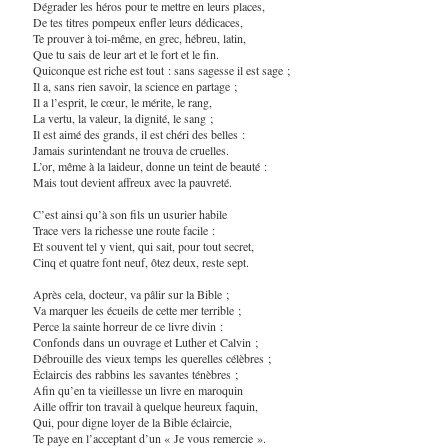
Dégrader les héros pour te mettre en leurs places,
De tes titres pompeux enfler leurs dédicaces,
Te prouver à toi-même, en grec, hébreu, latin,
Que tu sais de leur art et le fort et le fin.
Quiconque est riche est tout : sans sagesse il est sage ;
Il a, sans rien savoir, la science en partage ;
Il a l’esprit, le cœur, le mérite, le rang,
La vertu, la valeur, la dignité, le sang ;
Il est aimé des grands, il est chéri des belles :
Jamais surintendant ne trouva de cruelles.
L’or, même à la laideur, donne un teint de beauté :
Mais tout devient affreux avec la pauvreté.
C’est ainsi qu’à son fils un usurier habile
Trace vers la richesse une route facile :
Et souvent tel y vient, qui sait, pour tout secret,
Cinq et quatre font neuf, ôtez deux, reste sept.
Après cela, docteur, va pâlir sur la Bible ;
Va marquer les écueils de cette mer terrible ;
Perce la sainte horreur de ce livre divin :
Confonds dans un ouvrage et Luther et Calvin ;
Débrouille des vieux temps les querelles célèbres ;
Éclaircis des rabbins les savantes ténèbres ;
Afin qu’en ta vieillesse un livre en maroquin
Aille offrir ton travail à quelque heureux faquin,
Qui, pour digne loyer de la Bible éclaircie,
Te paye en l’acceptant d’un « Je vous remercie ».