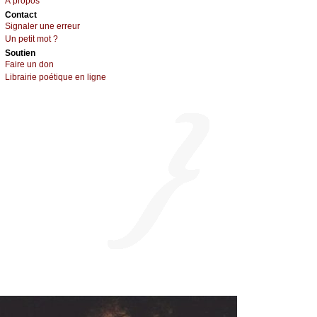
À prоpos
Cоntact
Signaler une errеur
Un pеtit mоt ?
Sоutien
Fаirе un dоn
Librairiе pоétique en lignе