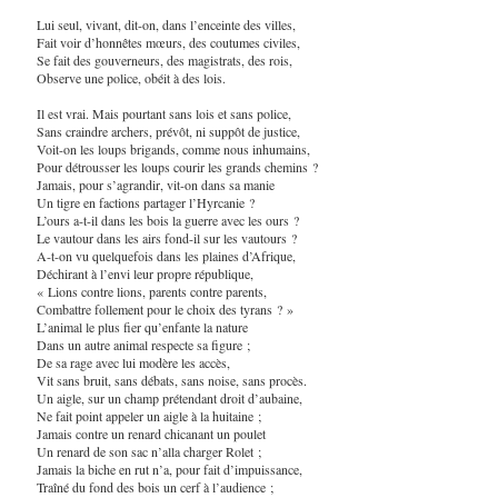
Lui seul, vivant, dit-on, dans l’enceinte des villes,
Fait voir d’honnêtes mœurs, des coutumes civiles,
Se fait des gouverneurs, des magistrats, des rois,
Observe une police, obéit à des lois.
Il est vrai. Mais pourtant sans lois et sans police,
Sans craindre archers, prévôt, ni suppôt de justice,
Voit-on les loups brigands, comme nous inhumains,
Pour détrousser les loups courir les grands chemins ?
Jamais, pour s’agrandir, vit-on dans sa manie
Un tigre en factions partager l’Hyrcanie ?
L’ours a-t-il dans les bois la guerre avec les ours ?
Le vautour dans les airs fond-il sur les vautours ?
A-t-on vu quelquefois dans les plaines d’Afrique,
Déchirant à l’envi leur propre république,
« Lions contre lions, parents contre parents,
Combattre follement pour le choix des tyrans ? »
L’animal le plus fier qu’enfante la nature
Dans un autre animal respecte sa figure ;
De sa rage avec lui modère les accès,
Vit sans bruit, sans débats, sans noise, sans procès.
Un aigle, sur un champ prétendant droit d’aubaine,
Ne fait point appeler un aigle à la huitaine ;
Jamais contre un renard chicanant un poulet
Un renard de son sac n’alla charger Rolet ;
Jamais la biche en rut n’a, pour fait d’impuissance,
Traîné du fond des bois un cerf à l’audience ;