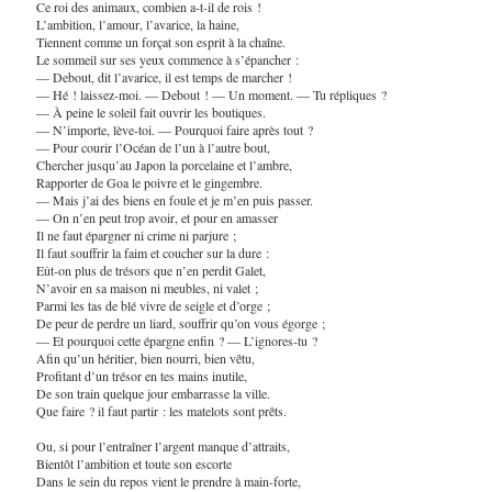
Ce roi des animaux, combien a-t-il de rois !
L’ambition, l’amour, l’avarice, la haine,
Tiennent comme un forçat son esprit à la chaîne.
Le sommeil sur ses yeux commence à s’épancher :
— Debout, dit l’avarice, il est temps de marcher !
— Hé ! laissez-moi. — Debout ! — Un moment. — Tu répliques ?
— À peine le soleil fait ouvrir les boutiques.
— N’importe, lève-toi. — Pourquoi faire après tout ?
— Pour courir l’Océan de l’un à l’autre bout,
Chercher jusqu’au Japon la porcelaine et l’ambre,
Rapporter de Goa le poivre et le gingembre.
— Mais j’ai des biens en foule et je m’en puis passer.
— On n’en peut trop avoir, et pour en amasser
Il ne faut épargner ni crime ni parjure ;
Il faut souffrir la faim et coucher sur la dure :
Eût-on plus de trésors que n’en perdit Galet,
N’avoir en sa maison ni meubles, ni valet ;
Parmi les tas de blé vivre de seigle et d’orge ;
De peur de perdre un liard, souffrir qu’on vous égorge ;
— Et pourquoi cette épargne enfin ? — L’ignores-tu ?
Afin qu’un héritier, bien nourri, bien vêtu,
Profitant d’un trésor en tes mains inutile,
De son train quelque jour embarrasse la ville.
Que faire ? il faut partir : les matelots sont prêts.
Ou, si pour l’entraîner l’argent manque d’attraits,
Bientôt l’ambition et toute son escorte
Dans le sein du repos vient le prendre à main-forte,