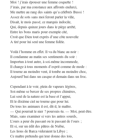
Moi ! j’irais épouser une femme coquette !
J’irais, par ma constance aux affronts endurci,
Me mettre au rang des saints qu’a célébrés Bussi !
Assez de sots sans moi feront parler la ville,
Disait, le mois passé, ce marquis indocile,
Qui, depuis quinze jours dans le piège arrêté,
Entre les bons maris pour exemple cité,
Croit que Dieu tout exprès d’une côte nouvelle
A tiré pour lui seul une femme fidèle.
Voilà l’homme en effet. Il va du blanc au noir :
Il condamne au matin ses sentiments du soir :
Importun à tout autre, à soi-même incommode,
Il change à tous moments d’esprit comme de mode :
Il tourne au moindre vent, il tombe au moindre choc,
Aujourd
’
hui dans un casque et demain dans un froc.
Cependant à le voir, plein de vapeurs légères,
Soi-même se bercer de ses propres chimères,
Lui seul de la nature est la base et l’appui,
Et le dixième ciel ne tourne que pour lui.
De tous les animaux il est, dit-il, le maître.
— Qui pourrait le nier ? poursuis-tu. — Moi, peut-être.
Mais, sans examiner si vers les antres sourds,
L’ours a peur du passant ou le passant de l’ours ;
Et si, sur un édit des pâtres de Nubie,
Les lions de Barca videraient la Libye ;
Ce maître prétendu qui leur donne des lois,