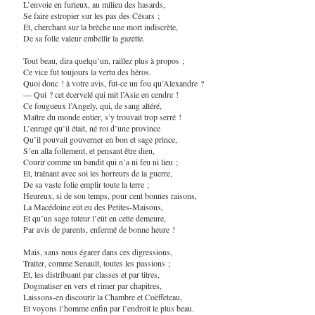
L’envoie en furieux, au milieu des hasards,
Se faire estropier sur les pas des Césars ;
Et, cherchant sur la brèche une mort indiscrète,
De sa folle valeur embellir la gazette.
Tout beau, dira quelqu’un, raillez plus à propos ;
Ce vice fut toujours la vertu des héros.
Quoi donc ! à votre avis, fut-ce un fou qu’Alexandre ?
— Qui ? cet écervelé qui mit l’Asie en cendre !
Ce fougueux l’Angely, qui, de sang altéré,
Maître du monde entier, s’y trouvait trop serré !
L’enragé qu’il était, né roi d’une province
Qu’il pouvait gouverner en bon et sage prince,
S’en alla follement, et pensant être dieu,
Courir comme un bandit qui n’a ni feu ni lieu ;
Et, traînant avec soi les horreurs de la guerre,
De sa vaste folie emplir toute la terre ;
Heureux, si de son temps, pour cent bonnes raisons,
La Macédoine eût eu des Petites-Maisons,
Et qu’un sage tuteur l’eût en cette demeure,
Par avis de parents, enfermé de bonne heure !
Mais, sans nous égarer dans ces digressions,
Traiter, comme Senault, toutes les passions ;
Et, les distribuant par classes et par titres,
Dogmatiser en vers et rimer par chapitres,
Laissons-en discourir la Chambre et Coëffeteau,
Et voyons l’homme enfin par l’endroit le plus beau.