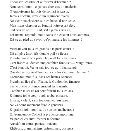
Endosser l’écarlate et se fourrer d’hermine ?
Non, sans doute ; et jamais chez eux un médecin
N’empoisonna les bois de son art assassin.
Jamais docteur, armé d’un argument frivole,
Ne s’enroua chez eux sur les bancs d’une école.
Mais, sans chercher au fond si notre esprit déçu
Sait rien de ce qu’il sait, s’il a jamais rien su,
Toi-même, réponds-moi : Dans le siècle où nous sommes,
Est-ce au pied du savoir qu’on mesure les hommes ?
Veux-tu voir tous les grands à ta porte courir ?
Dit un père à son fils dont le poil va fleurir :
Prends-moi le bon parti ; laisse-là tous les livres.
Cent francs au denier cinq combien font-ils? — Vingt livres.
C’est bien dit. Va, tu sais tout ce qu’il faut savoir.
Que de biens, que d’honneurs sur toi s’en vont pleuvoir !
Exerce-toi, mon fils, dans ces hautes sciences ;
Prends, au lieu d’un Platon, le Guidon des finances.
Sache quelle province enrichit les traitants,
Combien le sel au roi peut fournir tous les ans.
Endurcis-toi le cœur : sois arabe, corsaire,
Injuste, violent, sans foi, double, faussaire.
Ne va point sottement faire le généreux :
Engraisse-toi, mon fils, du suc des malheureux ;
Et, trompant de Colbert la prudence importune,
Va par tes cruautés mériter la fortune.
Aussitôt tu verras poètes, orateurs,
Rhéteurs, grammairiens, astronomes, docteurs,