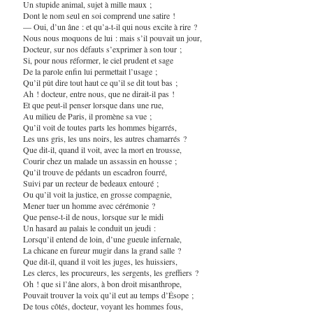
Un stupide animal, sujet à mille maux ;
Dont le nom seul en soi comprend une satire !
— Oui, d’un âne : et qu’a-t-il qui nous excite à rire ?
Nous nous moquons de lui : mais s’il pouvait un jour,
Docteur, sur nos défauts s’exprimer à son tour ;
Si, pour nous réformer, le ciel prudent et sage
De la parole enfin lui permettait l’usage ;
Qu’il pût dire tout haut ce qu’il se dit tout bas ;
Ah ! docteur, entre nous, que ne dirait-il pas !
Et que peut-il penser lorsque dans une rue,
Au milieu de Paris, il promène sa vue ;
Qu’il voit de toutes parts les hommes bigarrés,
Les uns gris, les uns noirs, les autres chamarrés ?
Que dit-il, quand il voit, avec la mort en trousse,
Courir chez un malade un assassin en housse ;
Qu’il trouve de pédants un escadron fourré,
Suivi par un recteur de bedeaux entouré ;
Ou qu’il voit la justice, en grosse compagnie,
Mener tuer un homme avec cérémonie ?
Que pense-t-il de nous, lorsque sur le midi
Un hasard au palais le conduit un jeudi :
Lorsqu’il entend de loin, d’une gueule infernale,
La chicane en fureur mugir dans la grand salle ?
Que dit-il, quand il voit les juges, les huissiers,
Les clercs, les procureurs, les sergents, les greffiers ?
Oh ! que si l’âne alors, à bon droit misanthrope,
Pouvait trouver la voix qu’il eut au temps d’Ésope ;
De tous côtés, docteur, voyant les hommes fous,