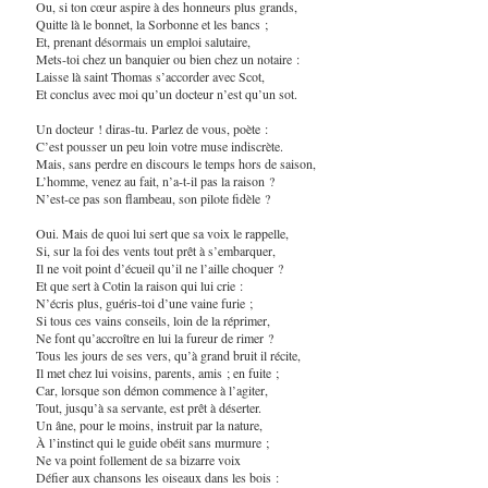
Ou, si ton cœur aspire à des honneurs plus grands,
Quitte là le bonnet, la Sorbonne et les bancs ;
Et, prenant désormais un emploi salutaire,
Mets-toi chez un banquier ou bien chez un notaire :
Laisse là saint Thomas s’accorder avec Scot,
Et conclus avec moi qu’un docteur n’est qu’un sot.
Un docteur ! diras-tu. Parlez de vous, poète :
C’est pousser un peu loin votre muse indiscrète.
Mais, sans perdre en discours le temps hors de saison,
L’homme, venez au fait, n’a-t-il pas la raison ?
N’est-ce pas son flambeau, son pilote fidèle ?
Oui. Mais de quoi lui sert que sa voix le rappelle,
Si, sur la foi des vents tout prêt à s’embarquer,
Il ne voit point d’écueil qu’il ne l’aille choquer ?
Et que sert à Cotin la raison qui lui crie :
N’écris plus, guéris-toi d’une vaine furie ;
Si tous ces vains conseils, loin de la réprimer,
Ne font qu’accroître en lui la fureur de rimer ?
Tous les jours de ses vers, qu’à grand bruit il récite,
Il met chez lui voisins, parents, amis ; en fuite ;
Car, lorsque son démon commence à l’agiter,
Tout, jusqu’à sa servante, est prêt à déserter.
Un âne, pour le moins, instruit par la nature,
À l’instinct qui le guide obéit sans murmure ;
Ne va point follement de sa bizarre voix
Défier aux chansons les oiseaux dans les bois :