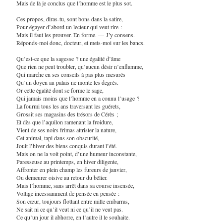
Mais de là je conclus que l’homme est le plus sot.
Ces propos, diras-tu, sont bons dans la satire,
Pour égayer d’abord un lecteur qui veut rire :
Mais il faut les prouver. En forme. — J’y consens.
Réponds-moi donc, docteur, et mets-moi sur les bancs.
Qu’est-ce que la sagesse ? une égalité d’âme
Que rien ne peut troubler, qu’aucun désir n’enflamme,
Qui marche en ses conseils à pas plus mesurés
Qu’un doyen au palais ne monte les degrés.
Or cette égalité dont se forme le sage,
Qui jamais moins que l’homme en a connu l’usage ?
La fourmi tous les ans traversant les guérets,
Grossit ses magasins des trésors de Cérès ;
Et dès que l’aquilon ramenant la froidure,
Vient de ses noirs frimas attrister la nature,
Cet animal, tapi dans son obscurité,
Jouit l’hiver des biens conquis durant l’été.
Mais on ne la voit point, d’une humeur inconstante,
Paresseuse au printemps, en hiver diligente,
Affronter en plein champ les fureurs de janvier,
Ou demeurer oisive au retour du bélier.
Mais l’homme, sans arrêt dans sa course insensée,
Voltige incessamment de pensée en pensée :
Son cœur, toujours flottant entre mille embarras,
Ne sait ni ce qu’il veut ni ce qu’il ne veut pas.
Ce qu’un jour il abhorre, en l’autre il le souhaite.