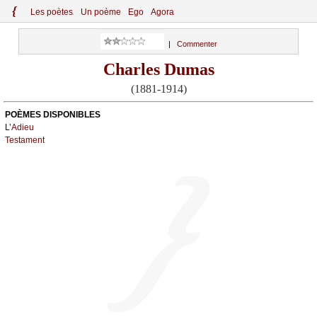
{
Le
s
po
èt
es
Un poème
Ego
Agora
|
Commenter
Charles Dumas
(1881-1914)
POÈMES DISPONIBLES
L’
Adieu
Testament