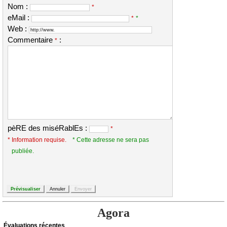
Nom :
*
eMail :
*
*
Web :
Commentaire
:
*
pèRE des miséRablEs :
*
* Information requise.
* Cette adresse ne sera pas
publiée.
Agora
Évаluations récеntes