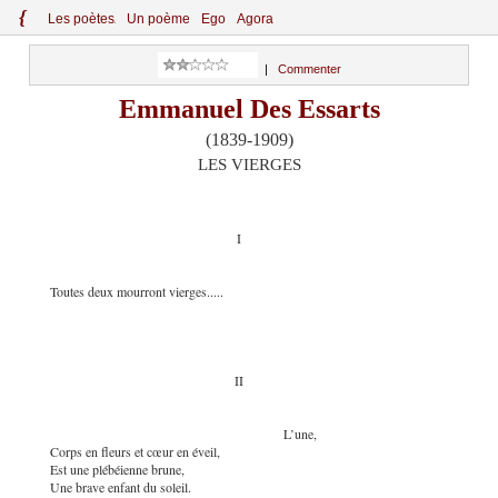
{
Le
s
po
èt
es
Un poème
Ego
Agora
|
Commenter
Emmanuel Des Essarts
(1839-1909)
LES VIERGES
I
Toutes deux mourront vierges.....
II
L’une,
Corps en fleurs et cœur en éveil,
Est une plébéienne brune,
Une brave enfant du soleil.