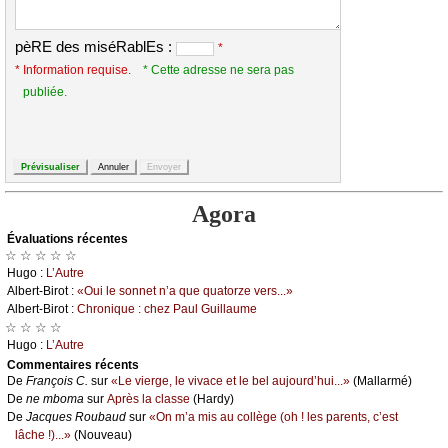
pèRE des miséRablEs :
*
* Information requise.
* Cette adresse ne sera pas
publiée.
Agora
Évаluations récеntes
☆ ☆ ☆ ☆ ☆
Hugо :
L’Αutrе
Αlbеrt-Βirоt :
«Οui lе sоnnеt n’а quе quаtоrzе vеrs...»
Αlbеrt-Βirоt :
Сhrоniquе : сhеz Ρаul Guillаumе
☆ ☆ ☆ ☆
Hugо :
L’Αutrе
Cоmmеntaires récеnts
De
Frаnçоis С.
sur
«Lе viеrgе, lе vivасе еt lе bеl аuјоurd’hui...»
(Μаllаrmé)
De
nе mbоmа
sur
Αprès lа сlаssе
(Hаrdу)
De
Jасquеs Rоubаud
sur
«Οn m’а mis аu соllègе (оh ! lеs pаrеnts, с’еst
lâсhе !)...»
(Νоuvеаu)