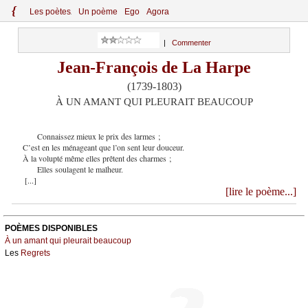
{
Le
s
po
èt
es
Un poème
Ego
Agora
|
Commenter
Jean-François de La Harpe
(1739-1803)
À UN AMANT QUI PLEURAIT BEAUCOUP
Connaissez mieux le prix des larmes ;
C’est en les ménageant que l’on sent leur douceur.
À la volupté même elles prêtent des charmes ;
Elles soulagent le malheur.
[...]
[lire le poème...]
POÈMES DISPONIBLES
À un amant qui pleurait beaucoup
Les
Regrets