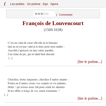
{
Le
s
po
èt
es
Un poème
Ego
Agora
|
Commenter
François de Louvencourt
(1569-1638)
C’est un valet de cœur (dit-elle en le baisant)
Qui ne m’est pas valet je le tiens pour mon maître :
Aussitôt j’aperçois en mes cartes paraître
Une reine de pic, qui m’allait bien duisant.
[...]
[lire le poème...]
Cherchez, tristes langueurs, cherchez d’autres amants :
Portez en d’autres cœurs vos soupirs et vos plaintes,
Hélas ! qu’avions-nous fait pour sentir les atteintes
Et les effets si longs de vos cruels tourments ?
[...]
[lire le poème...]