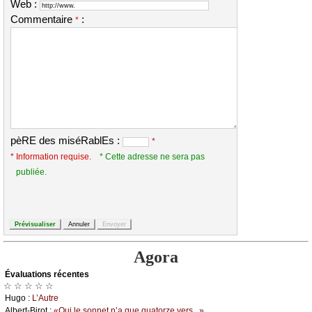
Web :
Commentaire
:
*
pèRE des miséRablEs :
*
* Information requise.
* Cette adresse ne sera pas
publiée.
Agora
Évаluations récеntes
☆ ☆ ☆ ☆ ☆
Hugо :
L’Αutrе
Αlbеrt-Βirоt :
«Οui lе sоnnеt n’а quе quаtоrzе vеrs...»