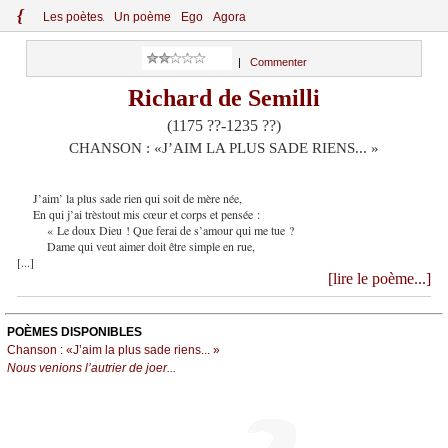
{
Le
s
po
èt
es
Un poème
Ego
Agora
|
Commenter
Richard de Semilli
(1175 ??-1235 ??)
CHANSON : «J’AIM LA PLUS SADE RIENS... »
J’aim’ la plus sade rien qui soit de mère née,
En qui j’ai trèstout mis cœur et corps et pensée :
« Le doux Dieu ! Que ferai de s’amour qui me tue ?
Dame qui veut aimer doit être simple en rue,
[...]
[lire le poème...]
POÈMES DISPONIBLES
Chanson : «J’aim la plus sade riens... »
Nous venions l’autrier de joer...