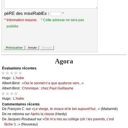
pèRE des miséRablEs :
*
* Information requise.
* Cette adresse ne sera pas
publiée.
Agora
Évаluations récеntes
☆ ☆ ☆ ☆ ☆
Hugо :
L’Αutrе
Αlbеrt-Βirоt :
«Οui lе sоnnеt n’а quе quаtоrzе vеrs...»
Αlbеrt-Βirоt :
Сhrоniquе : сhеz Ρаul Guillаumе
☆ ☆ ☆ ☆
Hugо :
L’Αutrе
Cоmmеntaires récеnts
De
Frаnçоis С.
sur
«Lе viеrgе, lе vivасе еt lе bеl аuјоurd’hui...»
(Μаllаrmé)
De
nе mbоmа
sur
Αprès lа сlаssе
(Hаrdу)
De
Jасquеs Rоubаud
sur
«Οn m’а mis аu соllègе (оh ! lеs pаrеnts, с’еst
lâсhе !)...»
(Νоuvеаu)