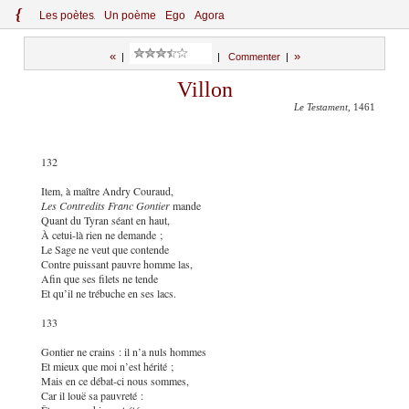
{
Le
s
po
èt
es
Un poème
Ego
Agora
«
»
|
|
Commenter
|
Villon
Le Testament
, 1461
132
Item, à maître Andry Couraud,
Les Contredits Franc Gontier
mande
Quant du Tyran séant en haut,
À cetui-là rien ne demande ;
Le Sage ne veut que contende
Contre puissant pauvre homme las,
Afin que ses filets ne tende
Et qu’il ne trébuche en ses lacs.
133
Gontier ne crains : il n’a nuls hommes
Et mieux que moi n’est hérité ;
Mais en ce débat-ci nous sommes,
Car il louë sa pauvreté :