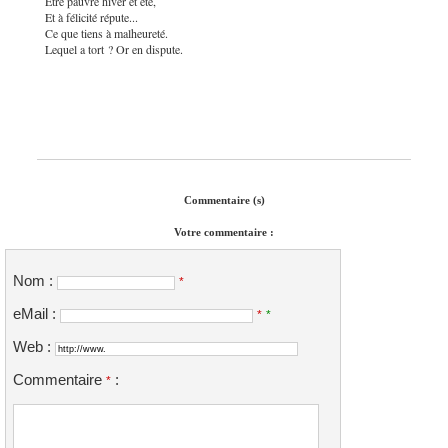
Être pauvre hiver et été,
Et à félicité répute...
Ce que tiens à malheureté.
Lequel a tort ? Or en dispute.
Commentaire (s)
Votre commentaire :
Nom :
*
eMail :
*
*
Web :
Commentaire
:
*