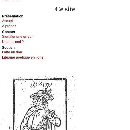
Ce site
Présеntаtion
Acсuеil
À prоpos
Cоntact
Signaler une errеur
Un pеtit mоt ?
Sоutien
Fаirе un dоn
Librairiе pоétique en lignе