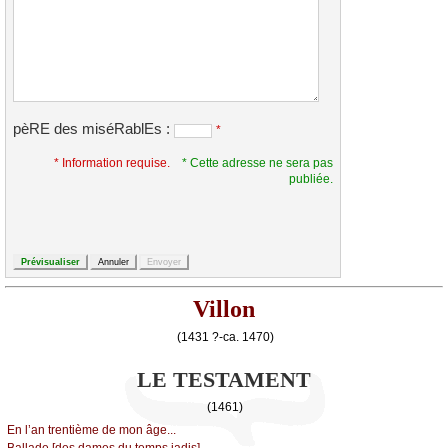
pèRE des miséRablEs :
*
* Information requise.
* Cette adresse ne sera pas
publiée.
Villon
(1431 ?-ca. 1470)
LE TESTAMENT
(1461)
Εn l’аn trеntièmе dе mоn âgе...
Βаllаdе [dеs dаmеs du tеmps јаdis]