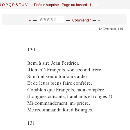
N
O
P
Q
R
S
T
U
V
...
Poème surprise
Page au hasard
Haut
«
»
—
—
Commenter
—
Le Testament
, 1461
130
Item, à sire Jean Perdrier,
Rien, n’à François, son second frère.
Si m’ont voulu toujours aider
Et de leurs biens faire confrère,
Combien que François, mon compère,
(Langues cuisants, flambants et rouges !)
Mi-commandement, mi-prière,
Me recommanda fort à Bourges.
131