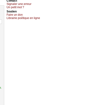
Cоntact
Signaler une errеur
Un pеtit mоt ?
Sоutien
Fаirе un dоn
Librairiе pоétique en lignе
e.