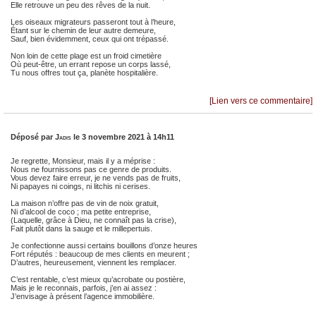
Elle retrouve un peu des rêves de la nuit.
Les oiseaux migrateurs passeront tout à l’heure,
Étant sur le chemin de leur autre demeure,
Sauf, bien évidemment, ceux qui ont trépassé.
Non loin de cette plage est un froid cimetière
Où peut-être, un errant repose un corps lassé,
Tu nous offres tout ça, planète hospitalière.
[Lien vers ce commentaire]
Déposé par
Jadis
le 3 novembre 2021 à 14h11
Je regrette, Monsieur, mais il y a méprise :
Nous ne fournissons pas ce genre de produits.
Vous devez faire erreur, je ne vends pas de fruits,
Ni papayes ni coings, ni litchis ni cerises.
La maison n’offre pas de vin de noix gratuit,
Ni d’alcool de coco ; ma petite entreprise,
(Laquelle, grâce à Dieu, ne connaît pas la crise),
Fait plutôt dans la sauge et le millepertuis.
Je confectionne aussi certains bouillons d’onze heures
Fort réputés : beaucoup de mes clients en meurent ;
D’autres, heureusement, viennent les remplacer.
C’est rentable, c’est mieux qu’acrobate ou postière,
Mais je le reconnais, parfois, j’en ai assez :
J’envisage à présent l’agence immobilière.