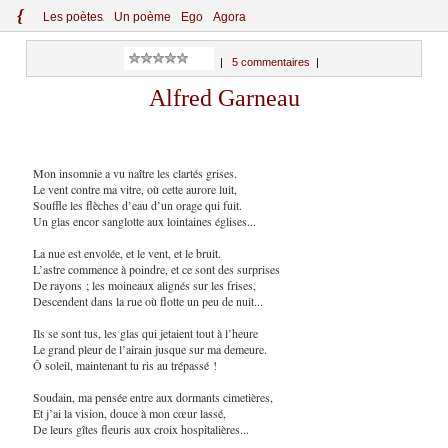
{
Le
s
po
èt
es
Un poème
Ego
Agora
|
5 commentaires
|
Alfred Garneau
Mon insomnie a vu naître les clartés grises.
Le vent contre ma vitre, où cette aurore luit,
Souffle les flèches d’eau d’un orage qui fuit.
Un glas encor sanglotte aux lointaines églises...
La nue est envolée, et le vent, et le bruit.
L’astre commence à poindre, et ce sont des surprises
De rayons ; les moineaux alignés sur les frises,
Descendent dans la rue où flotte un peu de nuit...
Ils se sont tus, les glas qui jetaient tout à l’heure
Le grand pleur de l’airain jusque sur ma demeure.
Ô soleil, maintenant tu ris au trépassé !
Soudain, ma pensée entre aux dormants cimetières,
Et j’ai la vision, douce à mon cœur lassé,
De leurs gîtes fleuris aux croix hospitalières...