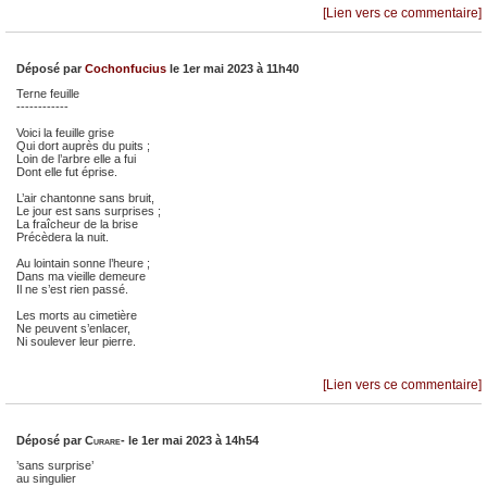
[Lien vers ce commentaire]
Déposé par
Cochonfucius
le 1er mai 2023 à 11h40
Terne feuille
------------
Voici la feuille grise
Qui dort auprès du puits ;
Loin de l’arbre elle a fui
Dont elle fut éprise.
L’air chantonne sans bruit,
Le jour est sans surprises ;
La fraîcheur de la brise
Précèdera la nuit.
Au lointain sonne l’heure ;
Dans ma vieille demeure
Il ne s’est rien passé.
Les morts au cimetière
Ne peuvent s’enlacer,
Ni soulever leur pierre.
[Lien vers ce commentaire]
Déposé par
Curare-
le 1er mai 2023 à 14h54
’sans surprise’
au singulier