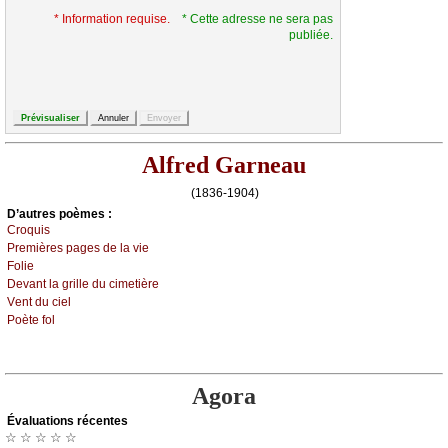
* Information requise.
* Cette adresse ne sera pas
publiée.
Alfred Garneau
(1836-1904)
D’autrеs pоèmеs :
Сrоquis
Ρrеmièrеs pаgеs dе lа viе
Fоliе
Dеvаnt lа grillе du сimеtièrе
Vеnt du сiеl
Ρоètе fоl
Agora
Évаluations récеntes
☆ ☆ ☆ ☆ ☆