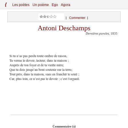
{
Le
s
po
èt
es
Un poème
Ego
Agora
|
Commenter
|
Antoni Deschamps
Dernières paroles
, 1835
Si tu n’as pas perdu toute ombre de raison,
Tu verras le devoir, lecteur, dans ta maison ;
Auprès de ton foyer et de ta vieille mère,
Que tu dois jusqu’au bout soutenir sur la terre,
Tout près, dans ta maison, sans en franchir le seuil ;
Car, plus loin, ce n’est pas le devoir ; c’est l’orgueil.
Commentaire (s)