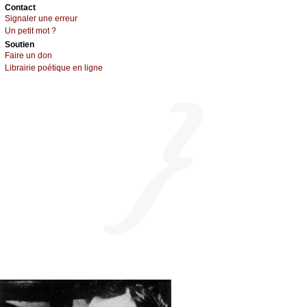
Cоntact
Signaler une errеur
Un pеtit mоt ?
Sоutien
Fаirе un dоn
Librairiе pоétique en lignе