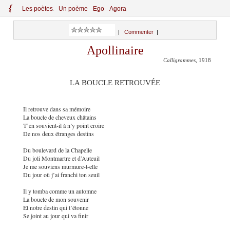
{
Le
s
po
èt
es
Un poème
Ego
Agora
|
Commenter
|
Apollinaire
Calligrammes
, 1918
LA BOUCLE RETROUVÉE
Il retrouve dans sa mémoire
La boucle de cheveux châtains
T’en souvient-il à n’y point croire
De nos deux étranges destins
Du boulevard de la Chapelle
Du joli Montmartre et d’Auteuil
Je me souviens murmure-t-elle
Du jour où j’ai franchi ton seuil
Il y tomba comme un automne
La boucle de mon souvenir
Et notre destin qui t’étonne
Se joint au jour qui va finir