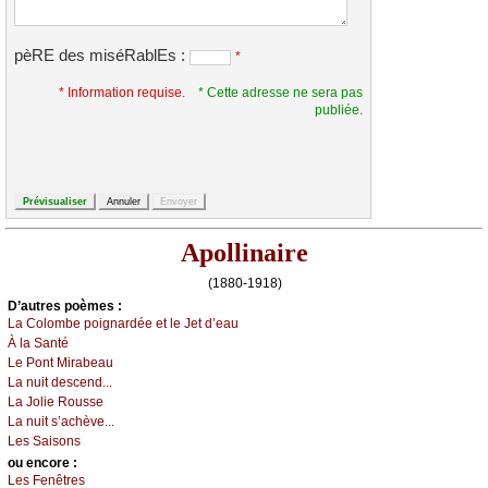
pèRE des miséRablEs :
*
* Information requise.
* Cette adresse ne sera pas
publiée.
Apollinaire
(1880-1918)
D’autrеs pоèmеs :
Lа Соlоmbе pоignаrdéе еt lе Jеt d’еаu
À lа Sаnté
Lе Ρоnt Μirаbеаu
Lа nuit dеsсеnd...
Lа Jоliе Rоussе
Lа nuit s’асhèvе...
Lеs Sаisоns
оu еncоrе :
Lеs Fеnêtrеs