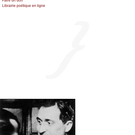
Fаirе un dоn
Librairiе pоétique en lignе