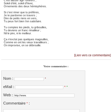
C’est laisser agir l’univers ;
Soleil d’été, soleil d’hiver,
Ornements des deux hémisphères.
Si c’est rimer que tu préfères,
Je te pardonne ce travers ;
Dire de petits riens en vers,
Tu peux fort bien t’en satisfaire.
Tu comptes les pieds, tu gribouilles,
Tu deviens un franc rimailleur ;
Nil le pire, ni le meilleur.
Ça n’exclut pas quelques magouilles,
Comme en ont les vieux travailleurs ;
On improvise, on se débrouille.
[Lien vers ce commentaire]
Votre commentaire :
Nom :
*
eMail :
*
*
Web :
Commentaire
:
*