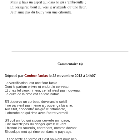
Mais je hais un esprit qui dans le jeu s’embrouille ;
Et, lorsqu’au bout du vers je n’attends qu’une fleur,
Je n’aime pas du tout y voir une citrouille.
Commentaire (s)
Déposé par
Cochonfucius
le 22 novembre 2013 à 14h07
La versification est une fleur fatale
Dont le parfum enivre et endort le cerveau.
Et chez tel vieux rimeur, ce fait n’est pas nouveau,
Le culte de la rime est sa folie natale.
S’il observe un corbeau dévorant le soleil,
Il ne parvient pas même à trouver ça bizarre.
Aussitôt, concentré malgré le tintamarre,
Il cherche ce qui rime avec l’astre vermeil.
S’il voit un fou qui a pour cervelle un nuage,
Il ne l’avertit pas du danger qu’est le vent.
Il fronce les sourcils, cherchant, comme devant,
Si quelque mot qui rime est dans le paysage.
Et son texte se forme et c’est souvent pour rien.