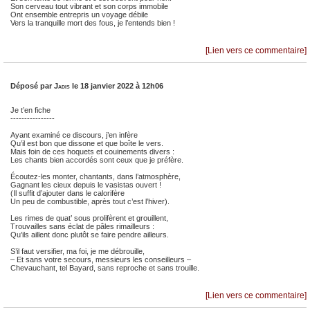
Son cerveau tout vibrant et son corps immobile
Ont ensemble entrepris un voyage débile
Vers la tranquille mort des fous, je l’entends bien !
[Lien vers ce commentaire]
Déposé par
Jadis
le 18 janvier 2022 à 12h06
Je t’en fiche
----------------
Ayant examiné ce discours, j’en infère
Qu’il est bon que dissone et que boîte le vers.
Mais foin de ces hoquets et couinements divers :
Les chants bien accordés sont ceux que je préfère.
Écoutez-les monter, chantants, dans l’atmosphère,
Gagnant les cieux depuis le vasistas ouvert !
(Il suffit d’ajouter dans le calorifère
Un peu de combustible, après tout c’est l’hiver).
Les rimes de quat’ sous prolifèrent et grouillent,
Trouvailles sans éclat de pâles rimailleurs :
Qu’ils aillent donc plutôt se faire pendre ailleurs.
S’il faut versifier, ma foi, je me débrouille,
– Et sans votre secours, messieurs les conseilleurs –
Chevauchant, tel Bayard, sans reproche et sans trouille.
[Lien vers ce commentaire]