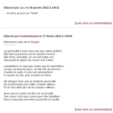
Déposé par
Jadis
le 18 janvier 2022 à 14h11
... et sans accent sur "boite".
[Lien vers ce commentaire]
Déposé par
Cochonfucius
le 17 février 2022 à 13h54
Batraciens près de la Sorgue
------------
La grenouille à l’eau vive une eau calme préfère,
Elle dont la paresse est le moindre travers ;
Elle trône, immobile, en son bel habit vert,
Savourant le plaisir de n’avoir rien à faire.
L’amphibien ne vaut pas moins que le mammifère,
Lui qui, au long du jours, ne fait rien de pervers ;
Il anime la mare, il crée une atmosphère,
Il s’active en été, puis s’endort en hiver.
Ne dénigre donc pas la modeste grenouille,
Ne lui demande pas d’aller chanter ailleurs
Et ne l’accable pas de tes propos railleurs.
Avec aucun voisin cet être ne se brouille,
Son coeur n’est pas connu pour être batailleur ;
Aucun mauvais penchant sa pureté ne souille.
[Lien vers ce commentaire]