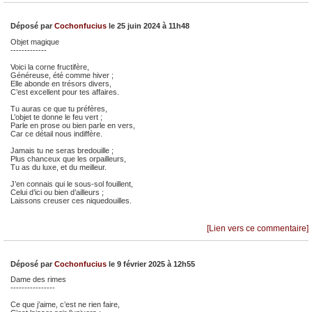
Déposé par
Cochonfucius
le 25 juin 2024 à 11h48
Objet magique
-------------
Voici la corne fructifère,
Généreuse, été comme hiver ;
Elle abonde en trésors divers,
C’est excellent pour tes affaires.
Tu auras ce que tu préfères,
L’objet te donne le feu vert ;
Parle en prose ou bien parle en vers,
Car ce détail nous indiffère.
Jamais tu ne seras bredouille ;
Plus chanceux que les orpailleurs,
Tu as du luxe, et du meilleur.
J’en connais qui le sous-sol fouillent,
Celui d’ici ou bien d’ailleurs ;
Laissons creuser ces niquedouilles.
[Lien vers ce commentaire]
Déposé par
Cochonfucius
le 9 février 2025 à 12h55
Dame des rimes
----------------
Ce que j’aime, c’est ne rien faire,