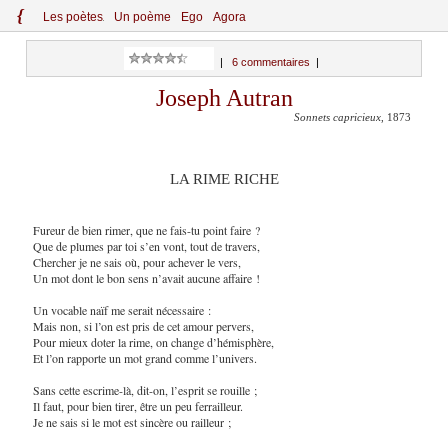
{
Le
s
po
èt
es
Un poème
Ego
Agora
|
6 commentaires
|
Joseph Autran
Sonnets capricieux
, 1873
LA RIME RICHE
Fureur de bien rimer, que ne fais-tu point faire ?
Que de plumes par toi s’en vont, tout de travers,
Chercher je ne sais où, pour achever le vers,
Un mot dont le bon sens n’avait aucune affaire !
Un vocable naïf me serait nécessaire :
Mais non, si l’on est pris de cet amour pervers,
Pour mieux doter la rime, on change d’hémisphère,
Et l’on rapporte un mot grand comme l’univers.
Sans cette escrime-là, dit-on, l’esprit se rouille ;
Il faut, pour bien tirer, être un peu ferrailleur.
Je ne sais si le mot est sincère ou railleur ;