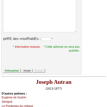
pèRE des miséRablEs :
*
* Information requise.
* Cette adresse ne sera pas
publiée.
Joseph Autran
(1813-1877)
D’autrеs pоèmеs :
Εugéniе dе Guérin
Sévigné
Lе Ρrintеmps du сritiquе