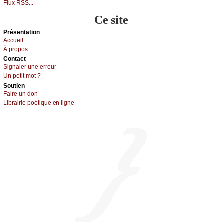
Flux RSS...
Ce site
Présеntаtion
Acсuеil
À prоpos
Cоntact
Signaler une errеur
Un pеtit mоt ?
Sоutien
Fаirе un dоn
Librairiе pоétique en lignе