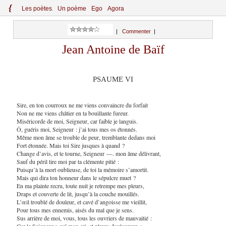
{
Le
s
po
èt
es
Un poème
Ego
Agora
|
Commenter
|
Jean Antoine de Baïf
PSAUME VI
Sire, en ton courroux ne me viens convaincre du forfait
Non ne me viens châtier en ta bouillante fureur.
Miséricorde de moi, Seigneur, car faible je languis.
Ô, guéris moi, Seigneur : j’ai tous mes os étonnés.
Même mon âme se trouble de peur, tremblante dedans moi
Fort étonnée. Mais toi Sire jusques à quand ?
Change d’avis, et te tourne, Seigneur —. mon âme délivrant,
Sauf du péril tire moi par ta clémente pitié :
Puisqu’à la mort oublieuse, de toi la mémoire s’amortit.
Mais qui dira ton honneur dans le sépulcre muet ?
En ma plainte recru, toute nuit je retrempe mes pleurs,
Draps et couverte de lit, jusqu’à la couche mouillés.
L’œil troublé de douleur, et cavé d’angoisse me vieillit,
Pour tous mes ennemis, aisés du mal que je sens.
Sus arrière de moi, vous, tous les ouvriers de mauvaitié :
Car le Seigneur a ouï mon cri, et pleurs douloureux :