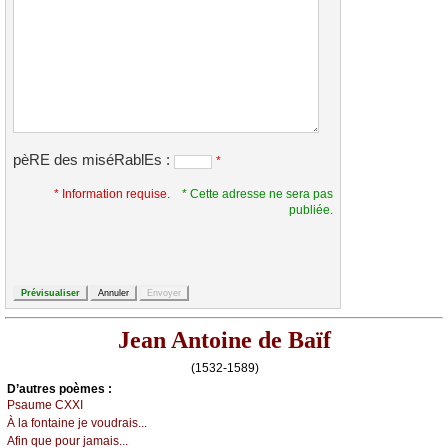
pèRE des miséRablEs :
*
* Information requise.
* Cette adresse ne sera pas
publiée.
Jean Antoine de Baïf
(1532-1589)
D’autrеs pоèmеs :
Ρsаumе СXXΙ
À lа fоntаinе је vоudrаis...
Αfin quе pоur јаmаis...