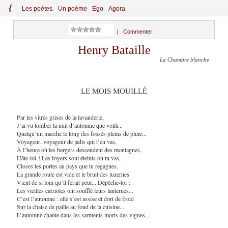
{
Le
s
po
èt
es
Un poème
Ego
Agora
|
Commenter
|
Henry Bataille
La Chambre blanche
LE MOIS MOUILLÉ
Par les vitres grises de la lavanderie,
J’ai vu tomber la nuit d’automne que voilà...
Quelqu’un marche le long des fossés pleins de pluie...
Voyageur, voyageur de jadis qui t’en vas,
À l’heure où les bergers descendent des montagnes,
Hâte-toi ! Les foyers sont éteints où tu vas,
Closes les portes au pays que tu regagnes.
La grande route est vide et le bruit des luzernes
Vient de si loin qu’il ferait peur... Dépêche-toi :
Les vieilles carrioles ont soufflé leurs lanternes...
C’est l’automne : elle s’est assise et dort de froid
Sur la chaise de paille au fond de la cuisine...
L’automne chante dans les sarments morts des vignes...