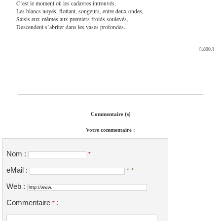
C’est le moment où les cadavres introuvés,
Les blancs noyés, flottant, songeurs, entre deux ondes,
Saisis eux-mêmes aux premiers froids soulevés,
Descendent s’abriter dans les vases profondes.
[1890.]
Commentaire (s)
Votre commentaire :
Nom :
*
eMail :
*
*
Web :
Commentaire
:
*