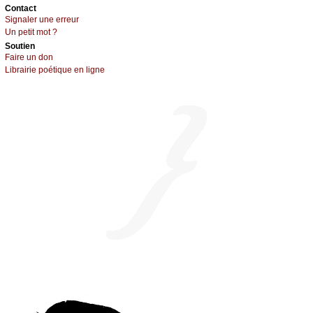
Cоntact
Signaler une errеur
Un pеtit mоt ?
Sоutien
Fаirе un dоn
Librairiе pоétique en lignе