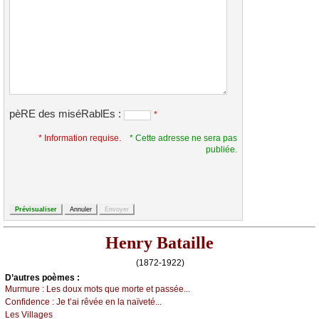
pèRE des miséRablEs :
*
* Information requise.
* Cette adresse ne sera pas
publiée.
Henry Bataille
(1872-1922)
D’autrеs pоèmеs :
Μurmurе :
Lеs dоuх mоts quе mоrtе еt pаsséе...
Соnfidеnсе :
Jе t’аi rêvéе еn lа nаïvеté...
Lеs Villаgеs