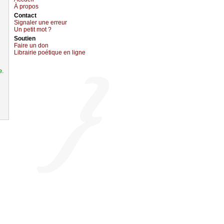
À prоpos
Cоntact
Signaler une errеur
Un pеtit mоt ?
Sоutien
Fаirе un dоn
Librairiе pоétique en lignе
e.