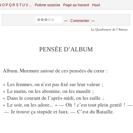
N
O
P
Q
R
S
T
U
V
...
Poème surprise
Page au hasard
Haut
—
Commenter
—
La Quadrature de l’Amour
PENSÉE D’ALBUM
Album. Murmure autour de ces pensées du cœur :
« Les femmes, on n’est pas fixé sur leur valeur ;
« Le matin, on les abomine, on les maudit ;
« Dans le courant de l’après-midi, on les raille ;
« Le soir, on les adore... » — Oh ! c’est tout plein gentil ! —
— Je trouve ça stupide et faux. — C’est du Bataille.