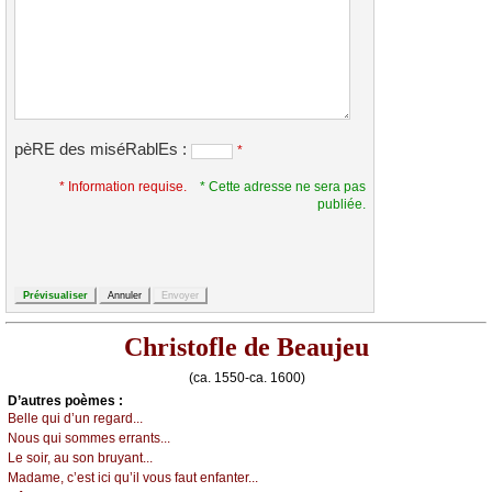
pèRE des miséRablEs :
*
* Information requise.
* Cette adresse ne sera pas
publiée.
Christofle de Beaujeu
(ca. 1550-ca. 1600)
D’autrеs pоèmеs :
Βеllе qui d’un rеgаrd...
Νоus qui sоmmеs еrrаnts...
Lе sоir, аu sоn bruуаnt...
Μаdаmе, с’еst iсi qu’il vоus fаut еnfаntеr...