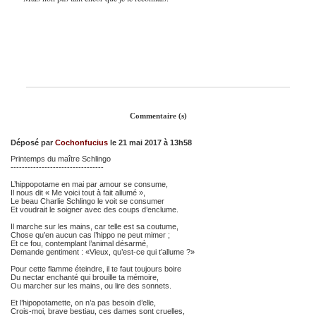
Commentaire (s)
Déposé par
Cochonfucius
le 21 mai 2017 à 13h58
Printemps du maître Schlingo
---------------------------------
L’hippopotame en mai par amour se consume,
Il nous dit « Me voici tout à fait allumé »,
Le beau Charlie Schlingo le voit se consumer
Et voudrait le soigner avec des coups d’enclume.
Il marche sur les mains, car telle est sa coutume,
Chose qu’en aucun cas l’hippo ne peut mimer ;
Et ce fou, contemplant l’animal désarmé,
Demande gentiment : «Vieux, qu’est-ce qui t’allume ?»
Pour cette flamme éteindre, il te faut toujours boire
Du nectar enchanté qui brouille ta mémoire,
Ou marcher sur les mains, ou lire des sonnets.
Et l’hipopotamette, on n’a pas besoin d’elle,
Crois-moi, brave bestiau, ces dames sont cruelles,