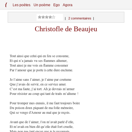
{
Le
s
po
èt
es
Un poème
Ego
Agora
|
2 commentaires
|
Christofle de Beaujeu
Tout ainsi que celui qui en feu se consume,
Et qui n’a jamais vu ses flammes allumer,
Tout ainsi je me vois en flamme consumer
Par l’amour que je porte à cette dure enclume.
Je l’aime sans l’aimer, je l’aime par coutume
Que j’avais de servir, en ce service amer.
C’est ma faute, j’ai tort. Ah je devrais m’armer
Pour résister au coup qui tant de traits m’allume !
Pour tromper mes ennuis, il me faut toujours boire
Du poison doux piquant de ma folle mémoire,
Qui se venge d’Amour au mal que je reçois.
Avant que de l’aimer, l’on m’avait parlé d’elle,
Et m’avait-on bien dit qu’elle était fort cruelle,
Mais non pas tant encor que je le reconnais.