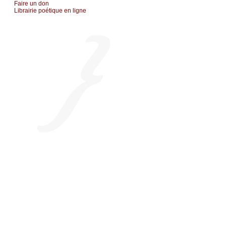
Fаirе un dоn
Librairiе pоétique en lignе