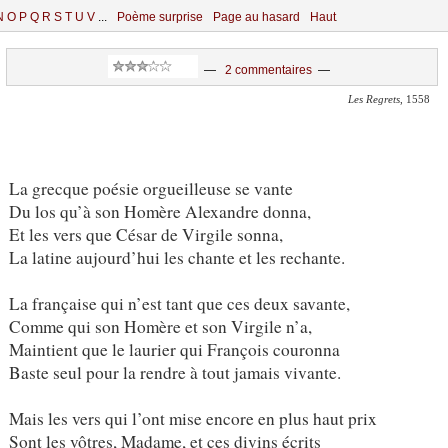
N
O
P
Q
R
S
T
U
V
...
Poème surprise
Page au hasard
Haut
—
2 commentaires
—
Les Regrets
, 1558
La grecque poésie orgueilleuse se vante
Du los qu’à son Homère Alexandre donna,
Et les vers que César de Virgile sonna,
La latine aujourd’hui les chante et les rechante.
La française qui n’est tant que ces deux savante,
Comme qui son Homère et son Virgile n’a,
Maintient que le laurier qui François couronna
Baste seul pour la rendre à tout jamais vivante.
Mais les vers qui l’ont mise encore en plus haut prix
Sont les vôtres, Madame, et ces divins écrits