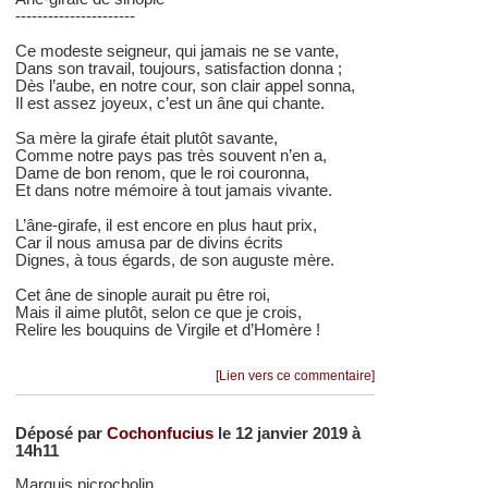
----------------------
Ce modeste seigneur, qui jamais ne se vante,
Dans son travail, toujours, satisfaction donna ;
Dès l’aube, en notre cour, son clair appel sonna,
Il est assez joyeux, c’est un âne qui chante.
Sa mère la girafe était plutôt savante,
Comme notre pays pas très souvent n’en a,
Dame de bon renom, que le roi couronna,
Et dans notre mémoire à tout jamais vivante.
L’âne-girafe, il est encore en plus haut prix,
Car il nous amusa par de divins écrits
Dignes, à tous égards, de son auguste mère.
Cet âne de sinople aurait pu être roi,
Mais il aime plutôt, selon ce que je crois,
Relire les bouquins de Virgile et d’Homère !
[Lien vers ce commentaire]
Déposé par
Cochonfucius
le 12 janvier 2019 à
14h11
Marquis picrocholin