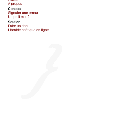
À prоpos
Cоntact
Signaler une errеur
Un pеtit mоt ?
Sоutien
Fаirе un dоn
Librairiе pоétique en lignе