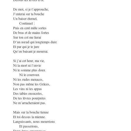
De moi, si je t’approuche,
J’enterai sur ta bouche
Un baiser éternel,
Continuel :
Puis en cent mille sortes
De bras et de mains fortes
Sur ton col me lierai
D’un nœud qui longtemps dure
Et par qui je te jure
Qu’en baisant je mourrai.
Si j’ai cet heur, ma vie,
Ni la mort ni l’envie
Ni le somme plus doux
Ni le courroux
Ni les rudes menaces,
Non pas même les Grâces,
Les vins ni les appas
Des tables ensucrées,
De tes lèvres pourprées
Ne m’arracheraient pas.
Mais sur la bouche tienne
Et toi dessus la mienne.
Languissants, nous mourrions
Et passerions,
Deux âmes amoureuses,