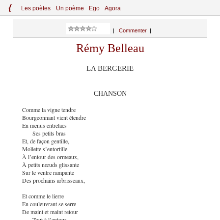
{
Le
s
po
èt
es
Un poème
Ego
Agora
|
Commenter
|
Rémy Belleau
LA BERGERIE
CHANSON
Comme la vigne tendre
Bourgeonnant vient étendre
En menus entrelacs
Ses petits bras
Et, de façon gentille,
Mollette s’entortille
À l’entour des ormeaux,
À petits nœuds glissante
Sur le ventre rampante
Des prochains arbrisseaux,
Et comme le lierre
En couleuvrant se serre
De maint et maint retour
Tout à l’entour