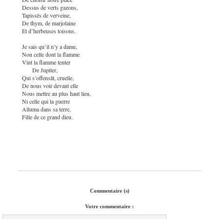
Dessus de verts gazons,
Tapissés de verveine,
De thym, de marjolaine
Et d’herbeuses toisons.
Je sais qu’il n’y a dame,
Non celle dont la flamme
Vint la flamme tenter
De Jupiter,
Qui s’offensât, cruelle,
De nous voir devant elle
Nous mettre au plus haut lieu,
Ni celle qui la guerre
Alluma dans sa terre,
Fille de ce grand dieu.
Commentaire (s)
Votre commentaire :