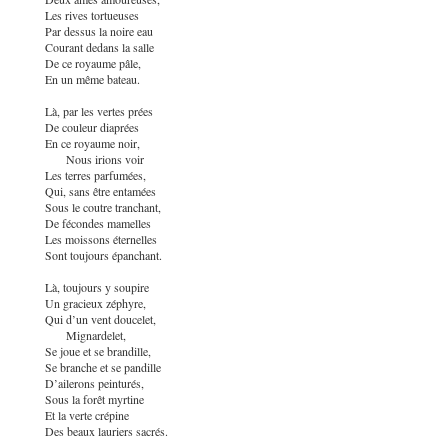
Les rives tortueuses
Par dessus la noire eau
Courant dedans la salle
De ce royaume pâle,
En un même bateau.
Là, par les vertes prées
De couleur diaprées
En ce royaume noir,
Nous irions voir
Les terres parfumées,
Qui, sans être entamées
Sous le coutre tranchant,
De fécondes mamelles
Les moissons éternelles
Sont toujours épanchant.
Là, toujours y soupire
Un gracieux zéphyre,
Qui d’un vent doucelet,
Mignardelet,
Se joue et se brandille,
Se branche et se pandille
D’ailerons peinturés,
Sous la forêt myrtine
Et la verte crépine
Des beaux lauriers sacrés.