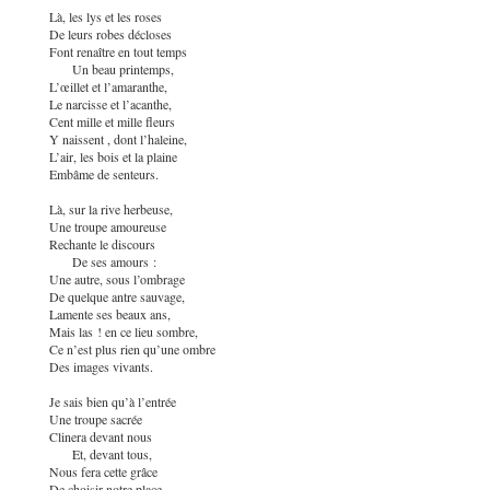
Là, les lys et les roses
De leurs robes décloses
Font renaître en tout temps
Un beau printemps,
L’œillet et l’amaranthe,
Le narcisse et l’acanthe,
Cent mille et mille fleurs
Y naissent , dont l’haleine,
L’air, les bois et la plaine
Embâme de senteurs.
Là, sur la rive herbeuse,
Une troupe amoureuse
Rechante le discours
De ses amours :
Une autre, sous l’ombrage
De quelque antre sauvage,
Lamente ses beaux ans,
Mais las ! en ce lieu sombre,
Ce n’est plus rien qu’une ombre
Des images vivants.
Je sais bien qu’à l’entrée
Une troupe sacrée
Clinera devant nous
Et, devant tous,
Nous fera cette grâce
De choisir notre place