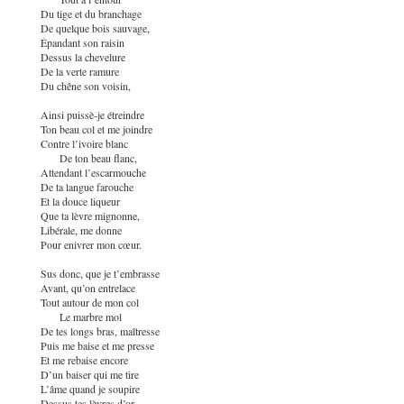
Du tige et du branchage
De quelque bois sauvage,
Épandant son raisin
Dessus la chevelure
De la verte ramure
Du chêne son voisin,
Ainsi puissè-je étreindre
Ton beau col et me joindre
Contre l’ivoire blanc
De ton beau flanc,
Attendant l’escarmouche
De ta langue farouche
Et la douce liqueur
Que ta lèvre mignonne,
Libérale, me donne
Pour enivrer mon cœur.
Sus donc, que je t’embrasse
Avant, qu’on entrelace
Tout autour de mon col
Le marbre mol
De tes longs bras, maîtresse
Puis me baise et me presse
Et me rebaise encore
D’un baiser qui me tire
L’âme quand je soupire
Dessus tes lèvres d’or.