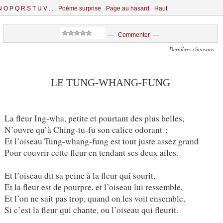
N
O
P
Q
R
S
T
U
V
...
Poème surprise
Page au hasard
Haut
—
Commenter
—
Dernières chansons
LE TUNG-WHANG-FUNG
La fleur Ing-wha, petite et pourtant des plus belles,
N’ouvre qu’à Ching-tu-fu son calice odorant ;
Et l’oiseau Tung-whang-fung est tout juste assez grand
Pour couvrir cette fleur en tendant ses deux ailes.
Et l’oiseau dit sa peine à la fleur qui sourit,
Et la fleur est de pourpre, et l’oiseau lui ressemble,
Et l’on ne sait pas trop, quand on les voit ensemble,
Si c’est la fleur qui chante, ou l’oiseau qui fleurit.