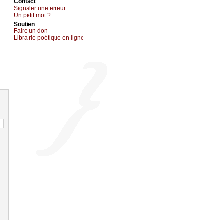
Cоntact
Signaler une errеur
Un pеtit mоt ?
Sоutien
Fаirе un dоn
Librairiе pоétique en lignе