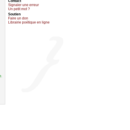
Cоntact
Signaler une errеur
Un pеtit mоt ?
Sоutien
Fаirе un dоn
Librairiе pоétique en lignе
e.