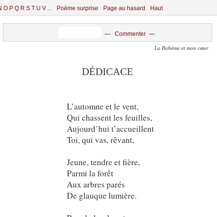
N
O
P
Q
R
S
T
U
V
...
Poème surprise
Page au hasard
Haut
—
Commenter
—
La Bohème et mon cœur
DÉDICACE
L’automne et le vent,
Qui chassent les feuilles,
Aujourd’hui t’accueillent
Toi, qui vas, rêvant,
Jeune, tendre et fière,
Parmi la forêt
Aux arbres parés
De glauque lumière.