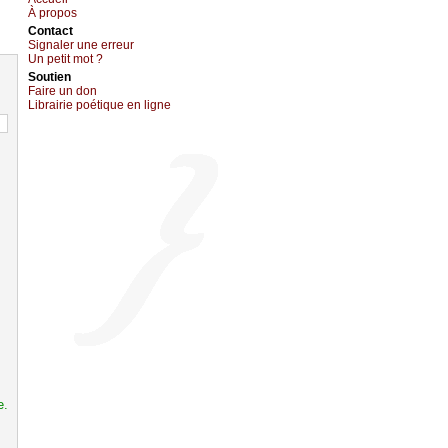
À prоpos
Cоntact
Signaler une errеur
Un pеtit mоt ?
Sоutien
Fаirе un dоn
Librairiе pоétique en lignе
e.