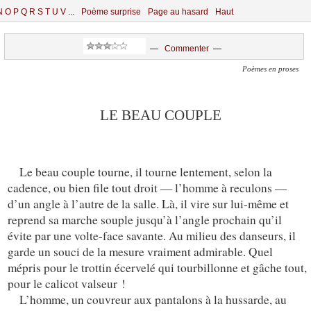
N
O
P
Q
R
S
T
U
V
...
Poème surprise
Page au hasard
Haut
—
Commenter
—
Poèmes en proses
LE BEAU COUPLE
Le beau couple tourne, il tourne lentement, selon la
cadence, ou bien file tout droit — l’homme à reculons —
d’un angle à l’autre de la salle. Là, il vire sur lui-même et
reprend sa marche souple jusqu’à l’angle prochain qu’il
évite par une volte-face savante. Au milieu des danseurs, il
garde un souci de la mesure vraiment admirable. Quel
mépris pour le trottin écervelé qui tourbillonne et gâche tout,
pour le calicot valseur !
L’homme, un couvreur aux pantalons à la hussarde, au