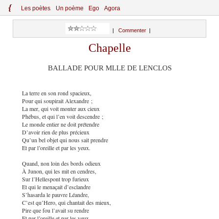
{
Le
s
po
èt
es
Un poème
Ego
Agora
|
Commenter
|
Chapelle
BALLADE POUR MLLE DE LENCLOS
La terre en son rond spacieux,
Pour qui soupirait Alexandre ;
La mer, qui voit monter aux cieux
Phébus, et qui l’en voit descendre ;
Le monde entier ne doit prétendre
D’avoir rien de plus précieux
Qu’un bel objet qui nous sait prendre
Et par l’oreille et par les yeux.
Quand, non loin des bords odieux
À Junon, qui les mit en cendres,
Sur l’Hellespont trop furieux
Et qui le menaçait d’esclandre
S’hasarda le pauvre Léandre,
C’est qu’Hero, qui chantait des mieux,
Pire que fou l’avait su rendre
Et par l’oreille et par les yeux.