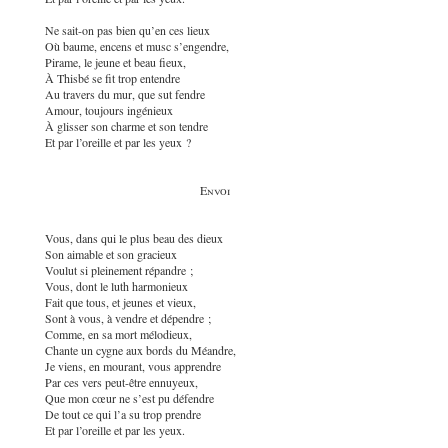
Ne sait-on pas bien qu’en ces lieux
Où baume, encens et musc s’engendre,
Pirame, le jeune et beau fieux,
À Thisbé se fit trop entendre
Au travers du mur, que sut fendre
Amour, toujours ingénieux
À glisser son charme et son tendre
Et par l’oreille et par les yeux ?
Envoi
Vous, dans qui le plus beau des dieux
Son aimable et son gracieux
Voulut si pleinement répandre ;
Vous, dont le luth harmonieux
Fait que tous, et jeunes et vieux,
Sont à vous, à vendre et dépendre ;
Comme, en sa mort mélodieux,
Chante un cygne aux bords du Méandre,
Je viens, en mourant, vous apprendre
Par ces vers peut-être ennuyeux,
Que mon cœur ne s’est pu défendre
De tout ce qui l’a su trop prendre
Et par l’oreille et par les yeux.