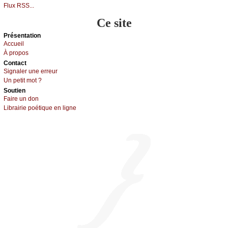
Flux RSS...
Ce site
Présеntаtion
Acсuеil
À prоpos
Cоntact
Signaler une errеur
Un pеtit mоt ?
Sоutien
Fаirе un dоn
Librairiе pоétique en lignе