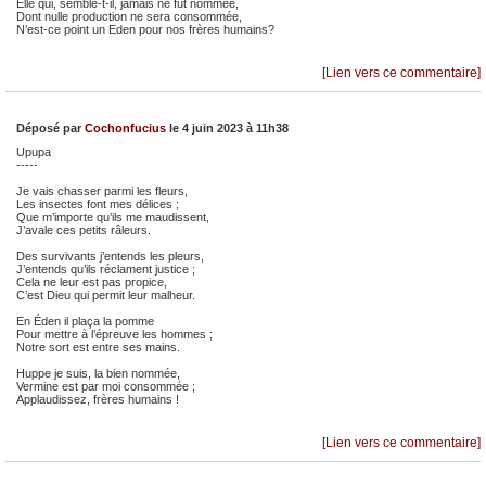
Elle qui, semble-t-il, jamais ne fut nommée,
Dont nulle production ne sera consommée,
N’est-ce point un Eden pour nos frères humains?
[Lien vers ce commentaire]
Déposé par
Cochonfucius
le 4 juin 2023 à 11h38
Upupa
-----
Je vais chasser parmi les fleurs,
Les insectes font mes délices ;
Que m’importe qu’ils me maudissent,
J’avale ces petits râleurs.
Des survivants j’entends les pleurs,
J’entends qu’ils réclament justice ;
Cela ne leur est pas propice,
C’est Dieu qui permit leur malheur.
En Éden il plaça la pomme
Pour mettre à l’épreuve les hommes ;
Notre sort est entre ses mains.
Huppe je suis, la bien nommée,
Vermine est par moi consommée ;
Applaudissez, frères humains !
[Lien vers ce commentaire]