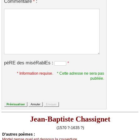
Commentaire
:
*
pèRE des miséRablEs :
*
* Information requise.
* Cette adresse ne sera pas
publiée.
Jean-Baptiste Chassignet
(1570 ?-1635 ?)
D’autrеs pоèmеs :
Μоrtеl pеnsе quеl еst dеssоus lа соuvеrturе...