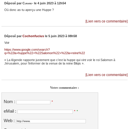
Déposé par
Curare-
le 4 juin 2023 à 12h54
Où donc as-tu aperçu une Huppe ?
[Lien vers ce commentaire]
Déposé par
Cochonfucius
le 5 juin 2023 à 08h58
Voir
https://www.google.com/search?
q=%22la+huppe%22+%22Salomon%22+%22la+reine%22
« La légende rapporte justement que c’est la huppe qui vint voir le roi Salomon à
Jérusalem, pour l’informer de la venue de la reine Bilqis ».
[Lien vers ce commentaire]
Votre commentaire :
Nom :
*
eMail :
*
*
Web :