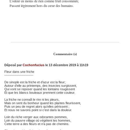
L’odeur en moins de rien comme fruit consommée,
Passent légèrement hors du cœur des humains.
Commentaire (s)
Déposé par
Cochonfucius
le 13 décembre 2019 à 11h19
Fleur dans une friche
-------------------------
De sinople est la friche et d’azur est la fleur;
Autour d’elle au printemps, des insectes surgissent,
Qui vont se reposer quand les lointains rougissent
Et que les blancs bouleaux prennent cette couleur.
La friche ne connaît le rire ni les pleurs,
Mais on sent du bonheur quand les plantes fleurissent,
Puis un peu de regret alors qu’elles périssent ;
Et nous ne savons point si c’est dans la douleur.
Loin du riche verger aux odorantes pommes,
Loin du pauvre village où végètent les hommes,
Cette terre a des fleurs et n’a pas de chemins.