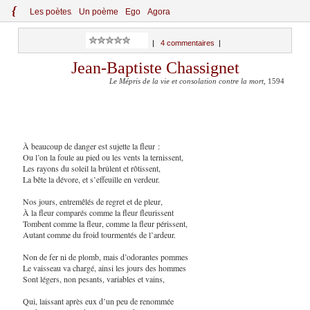
{
Le
s
po
èt
es
Un poème
Ego
Agora
|
4 commentaires
|
Jean-Baptiste Chassignet
Le Mépris de la vie et consolation contre la mort
, 1594
À beaucoup de danger est sujette la fleur :
Ou l’on la foule au pied ou les vents la ternissent,
Les rayons du soleil la brûlent et rôtissent,
La bête la dévore, et s’effeuille en verdeur.
Nos jours, entremêlés de regret et de pleur,
À la fleur comparés comme la fleur fleurissent
Tombent comme la fleur, comme la fleur périssent,
Autant comme du froid tourmentés de l’ardeur.
Non de fer ni de plomb, mais d’odorantes pommes
Le vaisseau va chargé, ainsi les jours des hommes
Sont légers, non pesants, variables et vains,
Qui, laissant après eux d’un peu de renommée