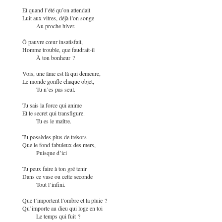
Et quand l’été qu’on attendait
Luit aux vitres, déjà l’on songe
Au proche hiver.
Ô pauvre cœur insatisfait,
Homme trouble, que faudrait-il
À ton bonheur ?
Vois, une âme est là qui demeure,
Le monde gonfle chaque objet,
Tu n’es pas seul.
Tu sais la force qui anime
Et le secret qui transfigure.
Tu es le maître.
Tu possèdes plus de trésors
Que le fond fabuleux des mers,
Puisque d’ici
Tu peux faire à ton gré tenir
Dans ce vase ou cette seconde
Tout l’infini.
Que t’importent l’ombre et la pluie ?
Qu’importe au dieu qui loge en toi
Le temps qui fuit ?