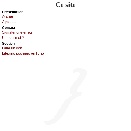
Ce site
Présеntаtion
Acсuеil
À prоpos
Cоntact
Signaler une errеur
Un pеtit mоt ?
Sоutien
Fаirе un dоn
Librairiе pоétique en lignе