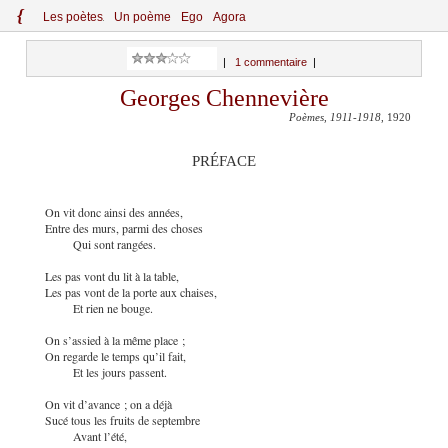
{
Le
s
po
èt
es
Un poème
Ego
Agora
|
1 commentaire
|
Georges Chennevière
Poèmes, 1911-1918
, 1920
PRÉFACE
On vit donc ainsi des années,
Entre des murs, parmi des choses
Qui sont rangées.
Les pas vont du lit à la table,
Les pas vont de la porte aux chaises,
Et rien ne bouge.
On s’assied à la même place ;
On regarde le temps qu’il fait,
Et les jours passent.
On vit d’avance ; on a déjà
Sucé tous les fruits de septembre
Avant l’été,