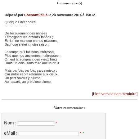
Commentaire (s)
Déposé par
Cochonfucius
le 24 novembre 2014 à 15h12
Quelques décennies
------------------
De l’écoulement des années
Témoignent les amours fanées ;
Et rien ne manque en nos maisons,
Sauf que s’éteint notre raison.
Le temps qu’il fait nous intéresse
Plus que nos anciennes maîtresses ;
On est là, rongeant des vieux fruits
Dans un coin, sans faire aucun bruit.
Mais parfois, parfois, ça va mieux :
Car notre esprit retourne aux cieux,
Un petit soleil s’y allume
Au hasard, au gré d’une plume.
[Lien vers ce commentaire]
Votre commentaire :
Nom :
*
eMail :
*
*