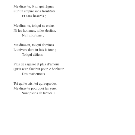
Me diras-tu, ô toi qui règnes
Sur un empire sans frontières
Et sans hasards ;
Me diras-tu, toi qui ne crains
Ni les hommes, ni les destins,
Ni l’infortune ;
Me diras-tu, toi qui domines
L’univers dont tu fais le tour ;
Toi qui détiens
Plus de sagesse et plus d’amour
Qu’il n’en faudrait pour le bonheur
Des malheureux ;
Toi qui te tais, toi qui regardes,
Me diras-tu pourquoi tes yeux
Sont pleins de larmes ?...