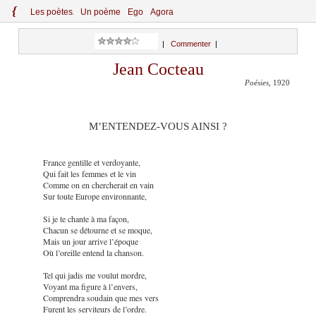
{
Le
s
po
èt
es
Un poème
Ego
Agora
|
Commenter
|
Jean Cocteau
Poésies
, 1920
M’ENTENDEZ-VOUS AINSI ?
France gentille et verdoyante,
Qui fait les femmes et le vin
Comme on en chercherait en vain
Sur toute Europe environnante,
Si je te chante à ma façon,
Chacun se détourne et se moque,
Mais un jour arrive l’époque
Où l’oreille entend la chanson.
Tel qui jadis me voulut mordre,
Voyant ma figure à l’envers,
Comprendra soudain que mes vers
Furent les serviteurs de l’ordre.