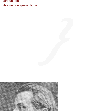
Fаirе un dоn
Librairiе pоétique en lignе