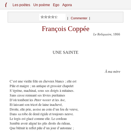
{
Le
s
po
èt
es
Un poème
Ego
Agora
|
Commenter
|
François Coppée
Le Reliquaire
, 1866
UNE SAINTE
À ma mère
C’est une vieille fille en cheveux blancs ; elle est
Pâle et maigre ; un antique et grossier chapelet
S’égrène, machinal, sous ses doigts à mitaines.
Sans cesse remuant ses lèvres puritaines
D’où tombent les
Pater noster
et les
Ave
,
Et laissant son tricot de laine inachevé,
Droite, elle prie, assise au coin d’un feu de veuve,
Dans sa robe de deuil rigide et toujours neuve.
Le logis est glacé comme elle. Le cordeau
Semble avoir aligné les plis droits du rideau,
Que blêmit le reflet pâle d’un jour d’automne ;