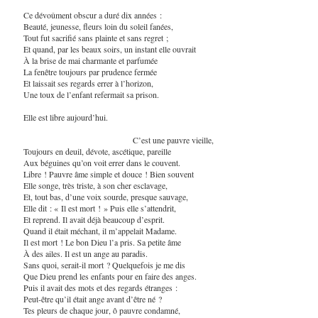
Ce dévoûment obscur a duré dix années :
Beauté, jeunesse, fleurs loin du soleil fanées,
Tout fut sacrifié sans plainte et sans regret ;
Et quand, par les beaux soirs, un instant elle ouvrait
À la brise de mai charmante et parfumée
La fenêtre toujours par prudence fermée
Et laissait ses regards errer à l’horizon,
Une toux de l’enfant refermait sa prison.
Elle est libre aujourd’hui.
C’est une pauvre vieille,
Toujours en deuil, dévote, ascétique, pareille
Aux béguines qu’on voit errer dans le couvent.
Libre ! Pauvre âme simple et douce ! Bien souvent
Elle songe, très triste, à son cher esclavage,
Et, tout bas, d’une voix sourde, presque sauvage,
Elle dit : « Il est mort ! » Puis elle s’attendrit,
Et reprend. Il avait déjà beaucoup d’esprit.
Quand il était méchant, il m’appelait Madame.
Il est mort ! Le bon Dieu l’a pris. Sa petite âme
À des ailes. Il est un ange au paradis.
Sans quoi, serait-il mort ? Quelquefois je me dis
Que Dieu prend les enfants pour en faire des anges.
Puis il avait des mots et des regards étranges :
Peut-être qu’il était ange avant d’être né ?
Tes pleurs de chaque jour, ô pauvre condamné,