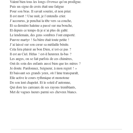
Valent bien tous les longs
Oremus
qu’on prodigue.
Puis un signe de croix était une fatigue
Pour son bras. Il savait sourire, et non prier.
Il est mort ! Une nuit, je l’entendis crier.
J’accourus, je penchai la tête vers sa couche,
Et sa dernière haleine a passé sur ma bouche,
Et depuis ce temps-là je n’ai plus de gaîté.
Le lendemain, des gens sombres l’ont emporté.
Pauvre martyr ! Sa bière était toute petite !
J’ai laissé sur son cœur sa médaille bénite.
Cela fera plaisir au bon Dieu, n’est-ce pas ?
Il est au Ciel. Hélas ! est-il heureux là-bas ?
Les anges, on se fait parfois de ces chimères,
Ont-ils soin des enfants aussi bien que les mères ?
Je doute. Pardonnez, Seigneur, à mon regret ! »
Et baissant ses grands yeux, où l’âme transparaît,
Elle active le cours rythmique et monotone
De son lent chapelet. Et le soleil d’automne,
Qui dore les carreaux de ses rayons tremblants,
Met de vagues lueurs parmi ses cheveux blancs.