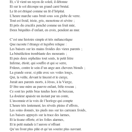
Et, s’il vient un rayon de soleil, il détonne
Et sur le sol découpe un grand carré brutal.
Le lit est étriqué comme un lit d’hôpital.
L’heure marche sans bruit sous son globe de verre.
Tout est froid, triste, gris, monotone et sévère ;
Et près du crucifix penché comme un fruit mûr,
Deux béquilles d’enfant, en croix, pendent au mur.
C’est une histoire simple et très mélancolique
Que raconte l’étrange et lugubre relique :
Les baisers sur les mains froides des vieux parents ;
La bénédiction tremblante des mourants ;
Et puis deux orphelins tout seuls, le petit frère
Infirme, étiolé, qui souffre et qui se serre,
Frileux, contre le sein d’un ange aux cheveux blonds ;
La grande sœur, si pâle avec ses voiles longs,
Qui, la veille, devant le linceul et le cierge,
Jurait aux parents morts, à Jésus, à la Vierge,
D’être une mère au pauvre enfant, frêle roseau ;
Ce sont les petits bras tendus hors du berceau,
La douleur apaisée un instant par un conte,
L’insomnie et la voix de l’horloge qui compte
L’heure très lentement, les réveils pleins d’effrois,
Les soins donnés, les pieds nus sur les carreaux froids,
Les baisers appuyés sur la trace des larmes,
Et la tisane offerte, et les folles alarmes,
Et le petit malade à l’aurore n’offrant
Qu’un front plus pâle et qu’un sourire plus navrant.