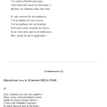
J’ai senti la blonde personne
(Tout mon être encor en frissonne !)
Mouler ses charmes dans mes bras.
Je suis couvert de ma maîtresse,
J’ai la chaleur de son ivresse,
J’ai les parfums de son toucher,
Tout mon corps en porte les traces :
Je ne veux plus que tu m’embrasses,
Mer, garde-toi de m’approcher !
Commentaire (s)
Déposé par
Jadis
le 10 janvier 2022 à 17h59
III
Oui, vraiment, je suis bon apôtre !
Ainsi, nous consommâmes notre
Idylle en passe-temps divers ;
C’est à de multiples reprises
Et sans façons que je l’ai prise,