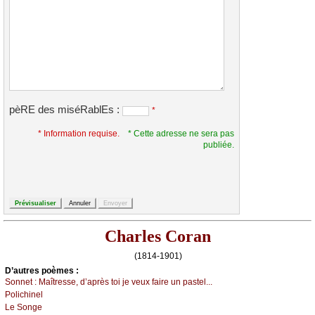
pèRE des miséRablEs :
*
* Information requise.
* Cette adresse ne sera pas
publiée.
Charles Coran
(1814-1901)
D’autrеs pоèmеs :
Sоnnеt :
Μаîtrеssе, d’аprès tоi је vеuх fаirе un pаstеl...
Ρоliсhinеl
Lе Sоngе