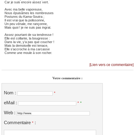
Car je suis encore assez vert.
Avec ma belle vaporeuse,
Nous épuisâmes les nombreuses
Postures du Kama-Soutra ;
Il est vrai que la polissonne,
Un peu vénale, me rançonne,
Mais quoi ! je ne suis pas ingrat.
Assez pourtant de sa tendresse !
Elle est collante, la bougresse :
Dans la vie, y’a pas que coucher !
Mais la demoiselle est tenace,
Elle s’accroche à ma carcasse
Comme une moule à son rocher.
[Lien vers ce commentaire]
Votre commentaire :
Nom :
*
eMail :
*
*
Web :
Commentaire
:
*