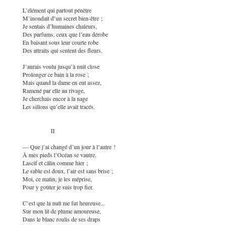
L’élément qui partout pénètre
M’inondait d’un secret bien-être ;
Je sentais d’humaines chaleurs,
Des parfums, ceux que l’eau dérobe
En baisant sous leur courte robe
Des attraits qui sentent des fleurs.
J’aurais voulu jusqu’à nuit close
Prolonger ce bain à la rose ;
Mais quand la dame en eut assez,
Ramené par elle au rivage,
Je cherchais encor à la nage
Les sillons qu’elle avait tracés.
II
— Que j’ai changé d’un jour à l’autre !
À mes pieds l’Océan se vautre,
Lascif et câlin comme hier ;
Le sable est doux, l’air est sans brise ;
Moi, ce matin, je les méprise,
Pour y goûter je suis trop fier.
C’est que la nuit me fut heureuse...
Sur mon lit de plume amoureuse,
Dans le blanc roulis de ses draps