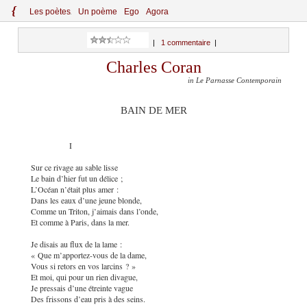
{
Le
s
po
èt
es
Un poème
Ego
Agora
|
1 commentaire
|
Charles Coran
in Le Parnasse Contemporain
BAIN DE MER
I
Sur ce rivage au sable lisse
Le bain d’hier fut un délice ;
L’Océan n’était plus amer :
Dans les eaux d’une jeune blonde,
Comme un Triton, j’aimais dans l’onde,
Et comme à Paris, dans la mer.
Je disais au flux de la lame :
« Que m’apportez-vous de la dame,
Vous si retors en vos larcins ? »
Et moi, qui pour un rien divague,
Je pressais d’une étreinte vague
Des frissons d’eau pris à des seins.