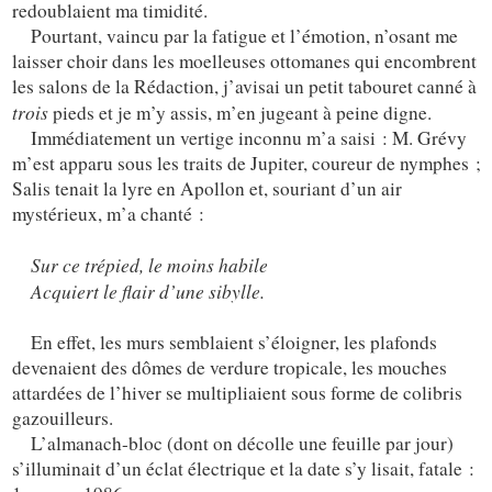
redoublaient ma timidité.
Pourtant, vaincu par la fatigue et l’émotion, n’osant me
laisser choir dans les moelleuses ottomanes qui encombrent
les salons de la Rédaction, j’avisai un petit tabouret canné à
trois
pieds et je m’y assis, m’en jugeant à peine digne.
Immédiatement un vertige inconnu m’a saisi : M. Grévy
m’est apparu sous les traits de Jupiter, coureur de nymphes ;
Salis tenait la lyre en Apollon et, souriant d’un air
mystérieux, m’a chanté :
Sur ce trépied, le moins habile
Acquiert le flair d’une sibylle.
En effet, les murs semblaient s’éloigner, les plafonds
devenaient des dômes de verdure tropicale, les mouches
attardées de l’hiver se multipliaient sous forme de colibris
gazouilleurs.
L’almanach-bloc (dont on décolle une feuille par jour)
s’illuminait d’un éclat électrique et la date s’y lisait, fatale :