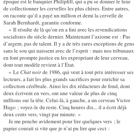
époque est le banquier Philipfill, qui a pu se donner le luxe
de collectionner les cervelles les plus chères. Entre autres,
on raconte qu’il a payé un million et demi la cervelle de
Sarah Bernhardt, garantie conforme.
« Il résulte de là qu’on en a fini avec les revendications
socialistes du siècle dernier. Maintenant l’axiome est : Pas
d’argent, pas de talent. Il y a de très rares exceptions de gens
sans le sou qui naissent avec de l’esprit : mais nos tribunaux
en font prompte justice en les expropriant de leur cerveau,
dont tout modèle revient à l’État.
Chat noir
« Le
de 1986, qui veut à tout prix intéresser ses
lecteurs, a fait les plus grands sacrifices pour enrichir sa
collection cérébrale. Ainsi les dix rédacteurs de fond, dont
deux écrivent en vers, ont une valeur de plus de cinq
millions sur la tête. Celui-là, à gauche, a un cerveau Victor
Hugo ; voyez-le du reste. Cinq heures dix... il a écrit déjà
deux cents vers, vingt par minute. »
Je me penche avidement pour lire quelques vers ; le
papier courait si vite que je n’ai pu lire que ceci :