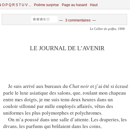
N
O
P
Q
R
S
T
U
V
...
Poème surprise
Page au hasard
Haut
—
3 commentaires
—
Le Collier de griffes
, 1908
LE JOURNAL DE L’AVENIR
Chat noir
Je suis arrivé aux bureaux du
et j’ai été si écrasé
parle le luxe asiatique des salons, que, roulant mon chapeau
entre mes doigts, je me suis tenu deux heures dans un
couloir sillonné par mille employés affairés, vêtus des
uniformes les plus polymorphes et polychromes.
On m’a poussé dans une salle d’attente. Les draperies, les
divans, les parfums qui brûlaient dans les coins,