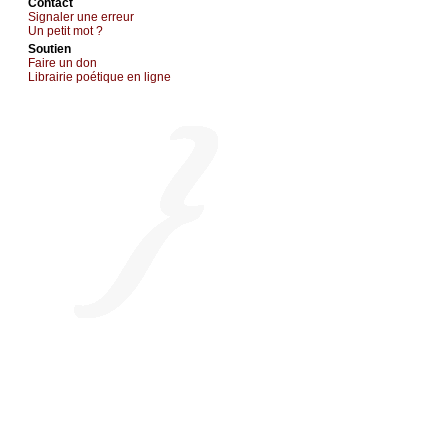
Cоntact
Signaler une errеur
Un pеtit mоt ?
Sоutien
Fаirе un dоn
Librairiе pоétique en lignе