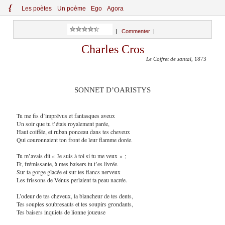
{
Le
s
po
èt
es
Un poème
Ego
Agora
|
Commenter
|
Charles Cros
Le Coffret de santal
, 1873
SONNET D’OARISTYS
Tu me fis d’imprévus et fantasques aveux
Un soir que tu t’étais royalement parée,
Haut coiffée, et ruban ponceau dans tes cheveux
Qui couronnaient ton front de leur flamme dorée.
Tu m’avais dit « Je suis à toi si tu me veux » ;
Et, frémissante, à mes baisers tu t’es livrée.
Sur ta gorge glacée et sur tes flancs nerveux
Les frissons de Vénus perlaient ta peau nacrée.
L’odeur de tes cheveux, la blancheur de tes dents,
Tes souples soubresauts et tes soupirs grondants,
Tes baisers inquiets de lionne joueuse