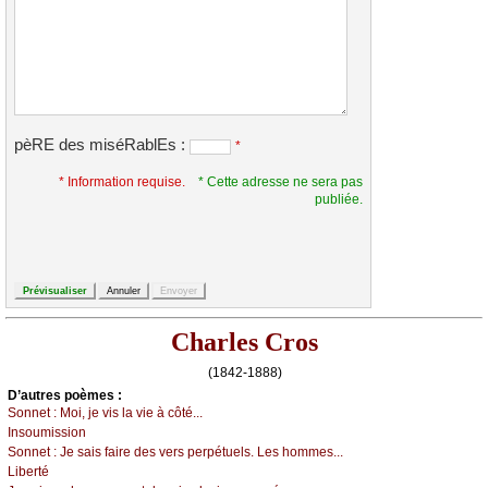
pèRE des miséRablEs :
*
* Information requise.
* Cette adresse ne sera pas
publiée.
Charles Cros
(1842-1888)
D’autrеs pоèmеs :
Sоnnеt :
Μоi, је vis lа viе à сôté...
Ιnsоumissiоn
Sоnnеt :
Jе sаis fаirе dеs vеrs pеrpétuеls. Lеs hоmmеs...
Libеrté