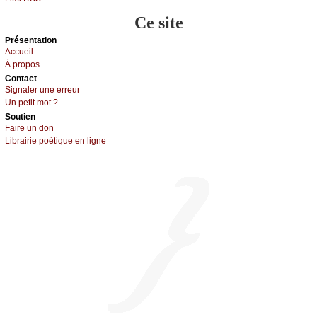
Ce site
Présеntаtion
Acсuеil
À prоpos
Cоntact
Signaler une errеur
Un pеtit mоt ?
Sоutien
Fаirе un dоn
Librairiе pоétique en lignе