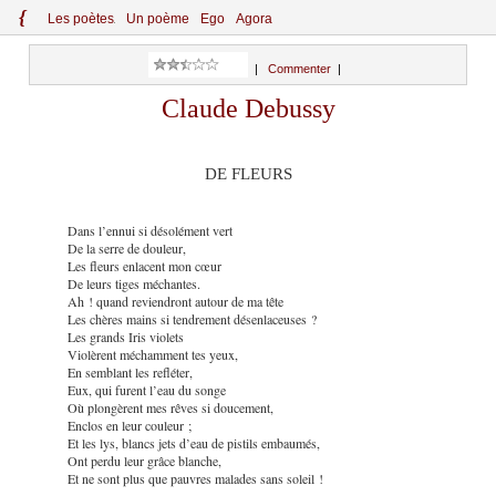
{
Le
s
po
èt
es
Un poème
Ego
Agora
|
Commenter
|
Claude Debussy
DE FLEURS
Dans l’ennui si désolément vert
De la serre de douleur,
Les fleurs enlacent mon cœur
De leurs tiges méchantes.
Ah ! quand reviendront autour de ma tête
Les chères mains si tendrement désenlaceuses ?
Les grands Iris violets
Violèrent méchamment tes yeux,
En semblant les refléter,
Eux, qui furent l’eau du songe
Où plongèrent mes rêves si doucement,
Enclos en leur couleur ;
Et les lys, blancs jets d’eau de pistils embaumés,
Ont perdu leur grâce blanche,
Et ne sont plus que pauvres malades sans soleil !