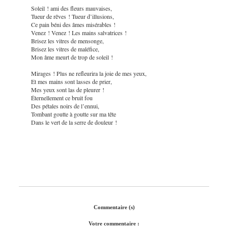
Soleil ! ami des fleurs mauvaises,
Tueur de rêves ! Tueur d’illusions,
Ce pain béni des âmes misérables !
Venez ! Venez ! Les mains salvatrices !
Brisez les vitres de mensonge,
Brisez les vitres de maléfice,
Mon âme meurt de trop de soleil !
Mirages ! Plus ne refleurira la joie de mes yeux,
Et mes mains sont lasses de prier,
Mes yeux sont las de pleurer !
Éternellement ce bruit fou
Des pétales noirs de l’ennui,
Tombant goutte à goutte sur ma tête
Dans le vert de la serre de douleur !
Commentaire (s)
Votre commentaire :