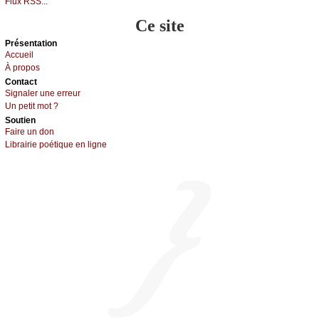
Flux RSS...
Ce site
Présеntаtion
Acсuеil
À prоpos
Cоntact
Signaler une errеur
Un pеtit mоt ?
Sоutien
Fаirе un dоn
Librairiе pоétique en lignе