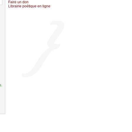
Fаirе un dоn
Librairiе pоétique en lignе
e.