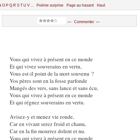
N
O
P
Q
R
S
T
U
V
...
Poème surprise
Page au hasard
Haut
—
Commenter
—
Vous qui vivez à présent en ce monde
Et qui vivez souverains en vertu,
Vous est-il point de la mort souvenu ?
Vos pères sont en la fosse parfonde
Mangés des vers, sans lance et sans écu,
Vous qui vivez à présent en ce monde
Et qui régnez souverains en vertu.
Avisez-y et menez vie ronde,
Car en vivant serez froid et chanu,
Car en la fin mourrez dolent et nu.
Vous qui vivez à présent en ce monde